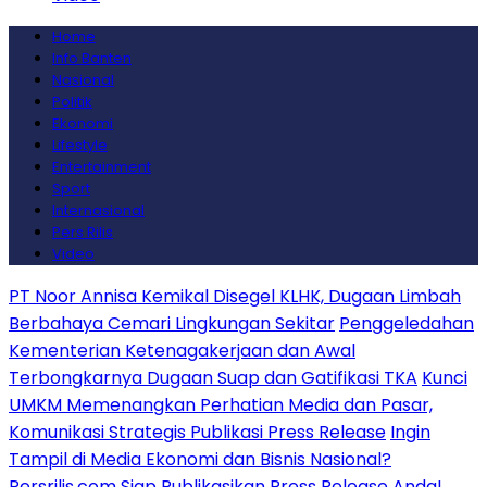
Home
Info Banten
Nasional
Politik
Ekonomi
Lifestyle
Entertainment
Sport
Internasional
Pers Rilis
Video
PT Noor Annisa Kemikal Disegel KLHK, Dugaan Limbah
Berbahaya Cemari Lingkungan Sekitar
Penggeledahan
Kementerian Ketenagakerjaan dan Awal
Terbongkarnya Dugaan Suap dan Gatifikasi TKA
Kunci
UMKM Memenangkan Perhatian Media dan Pasar,
Komunikasi Strategis Publikasi Press Release
Ingin
Tampil di Media Ekonomi dan Bisnis Nasional?
Persrilis.com Siap Publikasikan Press Release Anda!