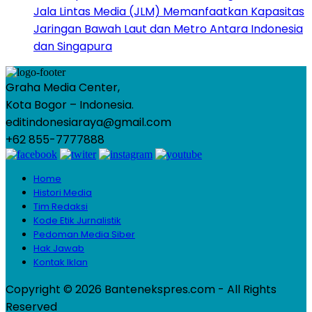
Jala Lintas Media (JLM) Memanfaatkan Kapasitas
Jaringan Bawah Laut dan Metro Antara Indonesia
dan Singapura
Graha Media Center,
Kota Bogor – Indonesia.
editindonesiaraya@gmail.com
+62 855-7777888
Home
Histori Media
Tim Redaksi
Kode Etik Jurnalistik
Pedoman Media Siber
Hak Jawab
Kontak Iklan
Copyright © 2026 Bantenekspres.com - All Rights
Reserved