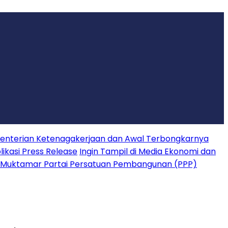
nterian Ketenagakerjaan dan Awal Terbongkarnya
ikasi Press Release
Ingin Tampil di Media Ekonomi dan
 Muktamar Partai Persatuan Pembangunan (PPP)