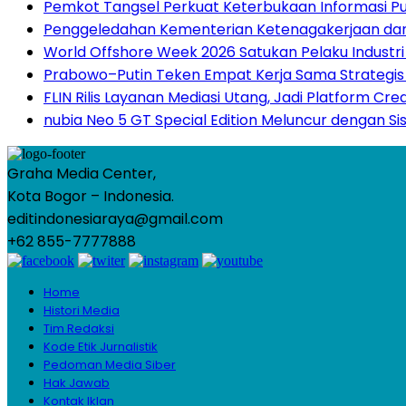
Pemkot Tangsel Perkuat Keterbukaan Informasi Publ
Penggeledahan Kementerian Ketenagakerjaan dan
World Offshore Week 2026 Satukan Pelaku Industri E
Prabowo–Putin Teken Empat Kerja Sama Strategis 
FLIN Rilis Layanan Mediasi Utang, Jadi Platform Cre
nubia Neo 5 GT Special Edition Meluncur dengan Si
Graha Media Center,
Kota Bogor – Indonesia.
editindonesiaraya@gmail.com
+62 855-7777888
Home
Histori Media
Tim Redaksi
Kode Etik Jurnalistik
Pedoman Media Siber
Hak Jawab
Kontak Iklan