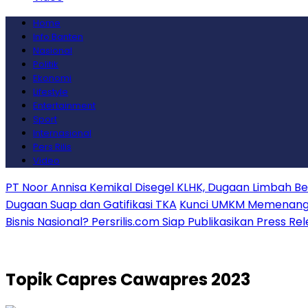
Home
Info Banten
Nasional
Politik
Ekonomi
Lifestyle
Entertainment
Sport
Internasional
Pers Rilis
Video
PT Noor Annisa Kemikal Disegel KLHK, Dugaan Limbah B
Dugaan Suap dan Gatifikasi TKA
Kunci UMKM Memenangkan
Bisnis Nasional? Persrilis.com Siap Publikasikan Press Re
Topik
Capres Cawapres 2023