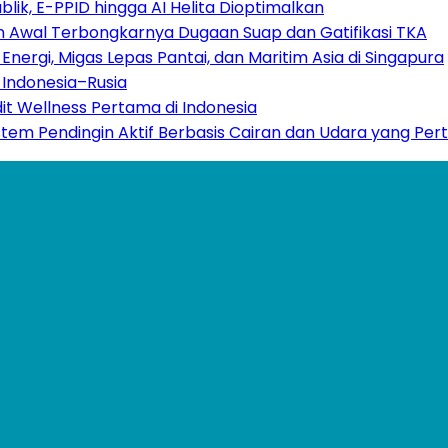
ik, E-PPID hingga AI Helita Dioptimalkan
 Awal Terbongkarnya Dugaan Suap dan Gatifikasi TKA
nergi, Migas Lepas Pantai, dan Maritim Asia di Singapura
Indonesia–Rusia
dit Wellness Pertama di Indonesia
stem Pendingin Aktif Berbasis Cairan dan Udara yang Per