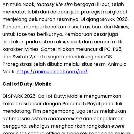
Animula Nook,
fantasy life sim
bergaya Lilliput, telah
mencatat lebih dari delapan juta praregistrasi global
menjelang peluncuran resminya. Di ajang SPARK 2026,
Tencent memperkenalkan Insoul, ras baru dari Minies,
untuk fase tes berikutnya. Pembaruan besar juga
dilakukan pada sistem aksi, sosial, dan memori milik
karakter Minies.
Game
ini akan meluncur di PC, PS5,
dan Switch 2, serta segera mendukung macOS.
Praregistrasi telah dibuka melalui situs resmi Animula
Nook:
https://animulanook.com/en/
.
Call of Duty: Mobile
Di SPARK 2026, Call of Duty: Mobile mengumumkan
kolaborasi besar dengan Persona 5 Royal pada Juli
mendatang. Tim pengembang juga terus melakukan
optimalisasi sistem
matchmaking
dan pengalaman
pengguna, sekaligus menghadirkan rangkaian
event
komunitas secara
offline
di Tiongkok sepanjang musim