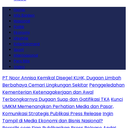
Home
Info Banten
Nasional
Politik
Ekonomi
Lifestyle
Entertainment
Sport
Internasional
Pers Rilis
Video
PT Noor Annisa Kemikal Disegel KLHK, Dugaan Limbah
Berbahaya Cemari Lingkungan Sekitar
Penggeledahan
Kementerian Ketenagakerjaan dan Awal
Terbongkarnya Dugaan Suap dan Gatifikasi TKA
Kunci
UMKM Memenangkan Perhatian Media dan Pasar,
Komunikasi Strategis Publikasi Press Release
Ingin
Tampil di Media Ekonomi dan Bisnis Nasional?
Persrilis.com Siap Publikasikan Press Release Anda!