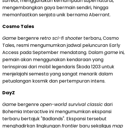
surreal
, menggunakan kemampuan supernatural,
mengembangkan gaya bermain sendiri, hingga
memanfaatkan senjata unik bernama Aberrant.
Cosmo Tales
Game
bergenre
retro sci-fi shooter
terbaru, Cosmo
Tales, resmi mengumumkan jadwal peluncuran Early
Access pada September mendatang. Dalam
game
ini,
pemain akan menggunakan kendaraan yang
terinspirasi dari mobil legendaris Škoda 1203 untuk
menjelajahi semesta yang sangat menarik dalam
petualangan kosmik dan pertempuran intens.
DayZ
Game
bergenre
open-world survival classic
dari
Bohemia Interactive ini mengumumkan ekspansi
terbaru bertajuk "Badlands". Ekspansi tersebut
menghadirkan lingkungan
frontier
baru sekaligus
map