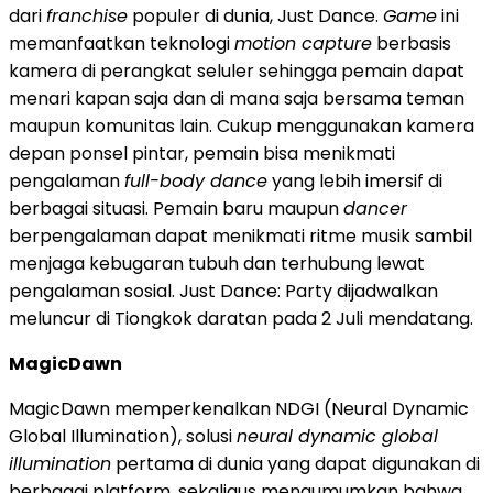
dari
franchise
populer di dunia, Just Dance.
Game
ini
memanfaatkan teknologi
motion capture
berbasis
kamera di perangkat seluler sehingga pemain dapat
menari kapan saja dan di mana saja bersama teman
maupun komunitas lain. Cukup menggunakan kamera
depan ponsel pintar, pemain bisa menikmati
pengalaman
full-body dance
yang lebih imersif di
berbagai situasi. Pemain baru maupun
dancer
berpengalaman dapat menikmati ritme musik sambil
menjaga kebugaran tubuh dan terhubung lewat
pengalaman sosial. Just Dance: Party dijadwalkan
meluncur di Tiongkok daratan pada 2 Juli mendatang.
MagicDawn
MagicDawn memperkenalkan NDGI (Neural Dynamic
Global Illumination), solusi
neural dynamic global
illumination
pertama di dunia yang dapat digunakan di
berbagai platform, sekaligus mengumumkan bahwa