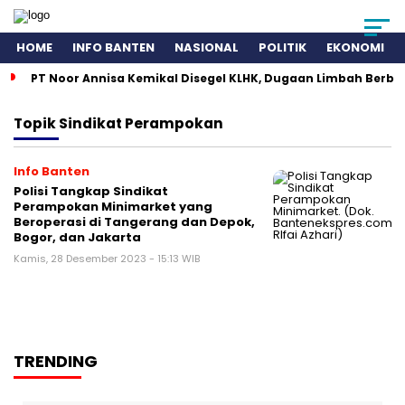
HOME
INFO BANTEN
NASIONAL
POLITIK
EKONOMI
PT Noor Annisa Kemikal Disegel KLHK, Dugaan Limbah Berb
Topik
Sindikat Perampokan
Info Banten
Polisi Tangkap Sindikat
Perampokan Minimarket yang
Beroperasi di Tangerang dan Depok,
Bogor, dan Jakarta
Kamis, 28 Desember 2023 - 15:13 WIB
TRENDING