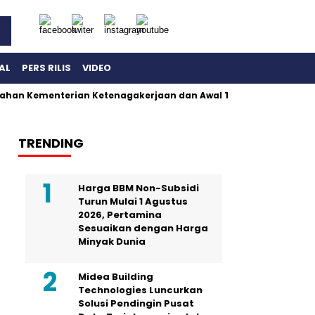
AL
PERS RILIS
VIDEO
ahan Kementerian Ketenagakerjaan dan Awal Terbongkarnya Dug
TRENDING
Harga BBM Non-Subsidi
Turun Mulai 1 Agustus
2026, Pertamina
Sesuaikan dengan Harga
Minyak Dunia
Midea Building
Technologies Luncurkan
Solusi Pendingin Pusat