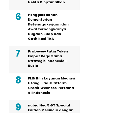
Helita Dioptimalkan
Penggeledahan
Kementerian
Ketenagakerjaan dan
Awal Terbongkarnya
Dugaan Suap dan
Gatifikasi TKA
Prabowo–Putin Teken
Empat Kerja Sama
Strategis Indonesia–
Rusia
FLIN Rilis Layanan Mediasi
Utang, Jadi Platform
Credit Wellness Pertama
di Indonesia
nubia Neo 5 GT Special
Edition Meluncur dengan