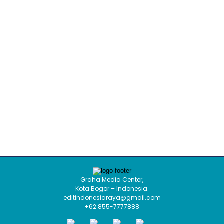
Graha Media Center,
Kota Bogor – Indonesia.
editindonesiaraya@gmail.com
+62 855-7777888