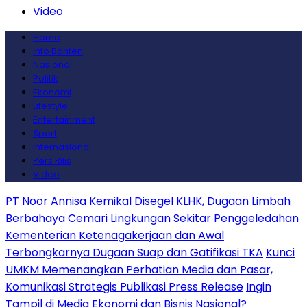
Video
Home
Info Banten
Nasional
Politik
Ekonomi
Lifestyle
Entertainment
Sport
Internasional
Pers Rilis
Video
PT Noor Annisa Kemikal Disegel KLHK, Dugaan Limbah
Berbahaya Cemari Lingkungan Sekitar
Penggeledahan
Kementerian Ketenagakerjaan dan Awal
Terbongkarnya Dugaan Suap dan Gatifikasi TKA
Kunci
UMKM Memenangkan Perhatian Media dan Pasar,
Komunikasi Strategis Publikasi Press Release
Ingin
Tampil di Media Ekonomi dan Bisnis Nasional?