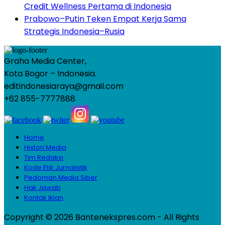
Credit Wellness Pertama di Indonesia
Prabowo–Putin Teken Empat Kerja Sama
Strategis Indonesia–Rusia
Graha Media Center,
Kota Bogor – Indonesia.
editindonesiaraya@gmail.com
+62 855-7777888
Home
Histori Media
Tim Redaksi
Kode Etik Jurnalistik
Pedoman Media Siber
Hak Jawab
Kontak Iklan
Copyright © 2026 Bantenekspres.com - All Rights