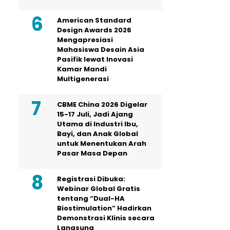
American Standard
Design Awards 2026
Mengapresiasi
Mahasiswa Desain Asia
Pasifik lewat Inovasi
Kamar Mandi
Multigenerasi
CBME China 2026 Digelar
15-17 Juli, Jadi Ajang
Utama di Industri Ibu,
Bayi, dan Anak Global
untuk Menentukan Arah
Pasar Masa Depan
Registrasi Dibuka:
Webinar Global Gratis
tentang “Dual-HA
Biostimulation” Hadirkan
Demonstrasi Klinis secara
Langsung