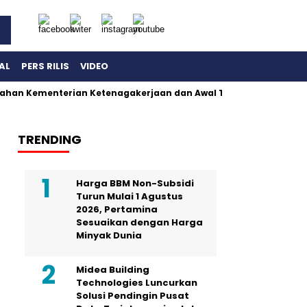
AL
PERS RILIS
VIDEO
ahan Kementerian Ketenagakerjaan dan Awal Terbongkarnya Dug
TRENDING
Harga BBM Non-Subsidi
Turun Mulai 1 Agustus
2026, Pertamina
Sesuaikan dengan Harga
Minyak Dunia
Midea Building
Technologies Luncurkan
Solusi Pendingin Pusat