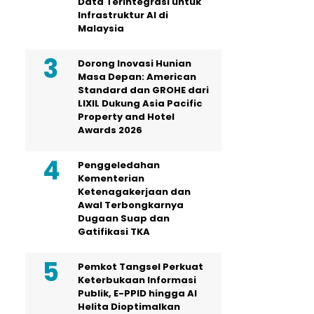
Data Terintegrasi untuk
Infrastruktur AI di
Malaysia
Dorong Inovasi Hunian
Masa Depan: American
Standard dan GROHE dari
LIXIL Dukung Asia Pacific
Property and Hotel
Awards 2026
Penggeledahan
Kementerian
Ketenagakerjaan dan
Awal Terbongkarnya
Dugaan Suap dan
Gatifikasi TKA
Pemkot Tangsel Perkuat
Keterbukaan Informasi
Publik, E-PPID hingga AI
Helita Dioptimalkan