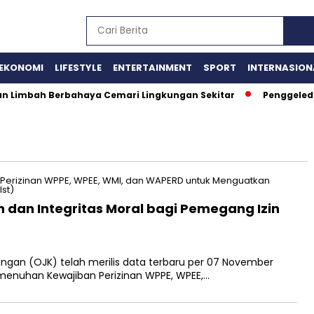
EKONOMI
LIFESTYLE
ENTERTAINMENT
SPORT
INTERNASION
aan Limbah Berbahaya Cemari Lingkungan Sekitar
Penggeled
an dan Integritas Moral bagi Pemegang Izin
ngan (OJK) telah merilis data terbaru per 07 November
Pemenuhan Kewajiban Perizinan WPPE, WPEE,…