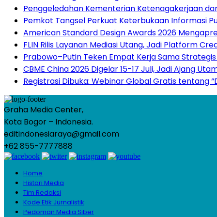
Penggeledahan Kementerian Ketenagakerjaan dan
Pemkot Tangsel Perkuat Keterbukaan Informasi Publ
American Standard Design Awards 2026 Mengapresia
FLIN Rilis Layanan Mediasi Utang, Jadi Platform Cre
Prabowo–Putin Teken Empat Kerja Sama Strategis 
CBME China 2026 Digelar 15-17 Juli, Jadi Ajang Ut
Registrasi Dibuka: Webinar Global Gratis tentang 
Graha Media Center,
Kota Bogor – Indonesia.
editindonesiaraya@gmail.com
+62 855-7777888
Home
Histori Media
Tim Redaksi
Kode Etik Jurnalistik
Pedoman Media Siber