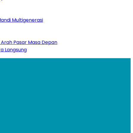
andi Multigenerasi
kan Arah Pasar Masa Depan
ara Langsung