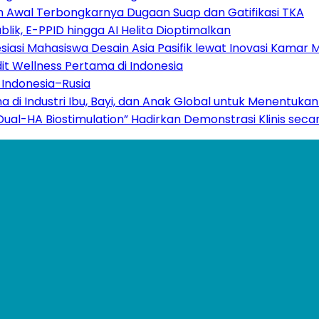
 Awal Terbongkarnya Dugaan Suap dan Gatifikasi TKA
ik, E-PPID hingga AI Helita Dioptimalkan
si Mahasiswa Desain Asia Pasifik lewat Inovasi Kamar M
dit Wellness Pertama di Indonesia
Indonesia–Rusia
ama di Industri Ibu, Bayi, dan Anak Global untuk Menentu
“Dual-HA Biostimulation” Hadirkan Demonstrasi Klinis sec