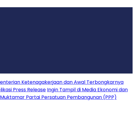
nterian Ketenagakerjaan dan Awal Terbongkarnya
ikasi Press Release
Ingin Tampil di Media Ekonomi dan
 Muktamar Partai Persatuan Pembangunan (PPP)