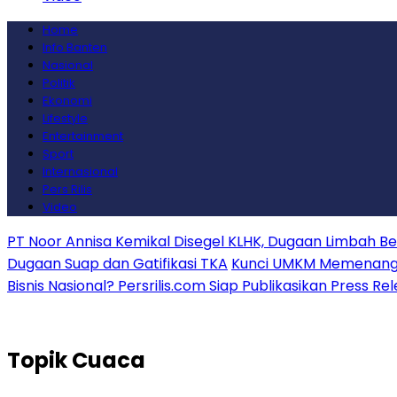
Home
Info Banten
Nasional
Politik
Ekonomi
Lifestyle
Entertainment
Sport
Internasional
Pers Rilis
Video
PT Noor Annisa Kemikal Disegel KLHK, Dugaan Limbah B
Dugaan Suap dan Gatifikasi TKA
Kunci UMKM Memenangkan
Bisnis Nasional? Persrilis.com Siap Publikasikan Press Re
Topik
Cuaca