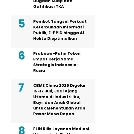
Dugaan Suap dan
Gatifikasi TKA
Pemkot Tangsel Perkuat
Keterbukaan Informasi
Publik, E-PPID hingga AI
Helita Dioptimalkan
Prabowo–Putin Teken
Empat Kerja Sama
Strategis Indonesia–
Rusia
CBME China 2026 Digelar
15-17 Juli, Jadi Ajang
Utama di Industri Ibu,
Bayi, dan Anak Global
untuk Menentukan Arah
Pasar Masa Depan
FLIN Rilis Layanan Mediasi