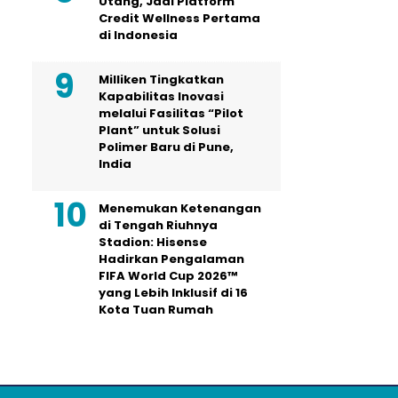
Utang, Jadi Platform
Credit Wellness Pertama
di Indonesia
Milliken Tingkatkan
Kapabilitas Inovasi
melalui Fasilitas “Pilot
Plant” untuk Solusi
Polimer Baru di Pune,
India
Menemukan Ketenangan
di Tengah Riuhnya
Stadion: Hisense
Hadirkan Pengalaman
FIFA World Cup 2026™
yang Lebih Inklusif di 16
Kota Tuan Rumah