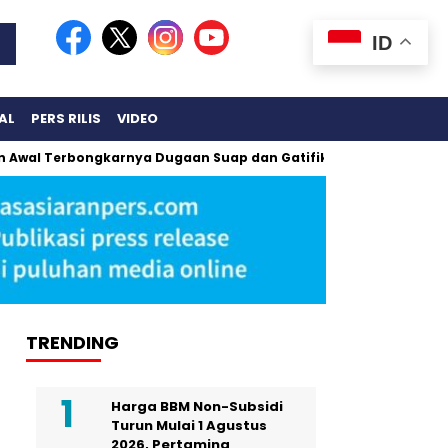
ID
AL
PERS RILIS
VIDEO
al Terbongkarnya Dugaan Suap dan Gatifikasi TKA
Kunci U
TRENDING
Harga BBM Non-Subsidi
Turun Mulai 1 Agustus
2026, Pertamina