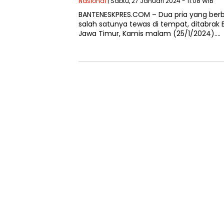
Nasional
| Sabtu, 27 Januari 2024 - 11:08 WIB
BANTENESKPRES.COM – Dua pria yang be
salah satunya tewas di tempat, ditabrak 
Jawa Timur, Kamis malam (25/1/2024)….