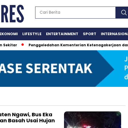
EKONOMI
LIFESTYLE
ENTERTAINMENT
SPORT
INTERNASION
ekitar
Penggeledahan Kementerian Ketenagakerjaan dan Aw
en Ngawi, Bus Eka
lan Basah Usai Hujan