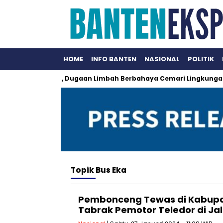
HOME
INFO BANTEN
NASIONAL
POLITIK
al Disegel KLHK, Dugaan Limbah Berbahaya Cemari Lingkungan S
Topik
Bus Eka
Pembonceng Tewas di Kabupat
Tabrak Pemotor Teledor di Ja