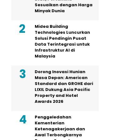
Sesuaikan dengan Harga
Minyak Dunia
Midea Building
Technologies Luncurkan
Solusi Pendingin Pusat
Data Terintegrasi untuk
Infrastruktur AI di
Malaysia
Dorong Inovasi Hunian
Masa Depan: American
Standard dan GROHE dari
LIXIL Dukung Asia Pacific
Property and Hotel
Awards 2026
Penggeledahan
Kementerian
Ketenagakerjaan dan
Awal Terbongkarnya