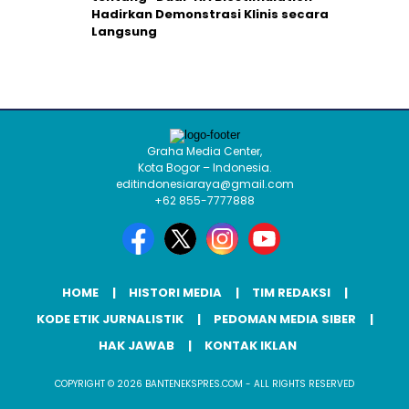
Hadirkan Demonstrasi Klinis secara
Langsung
Graha Media Center,
Kota Bogor – Indonesia.
editindonesiaraya@gmail.com
+62 855-7777888
HOME
HISTORI MEDIA
TIM REDAKSI
KODE ETIK JURNALISTIK
PEDOMAN MEDIA SIBER
HAK JAWAB
KONTAK IKLAN
COPYRIGHT © 2026 BANTENEKSPRES.COM - ALL RIGHTS RESERVED