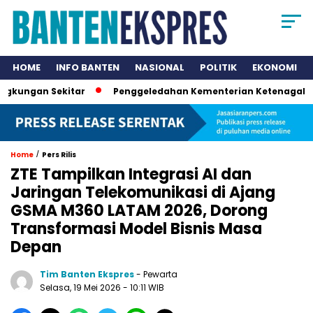
HOME
INFO BANTEN
NASIONAL
POLITIK
EKONOMI
 Sekitar
Penggeledahan Kementerian Ketenagakerjaan dan 
/
Home
Pers Rilis
ZTE Tampilkan Integrasi AI dan
Jaringan Telekomunikasi di Ajang
GSMA M360 LATAM 2026, Dorong
Transformasi Model Bisnis Masa
Depan
Tim Banten Ekspres
- Pewarta
Selasa, 19 Mei 2026
- 10:11 WIB