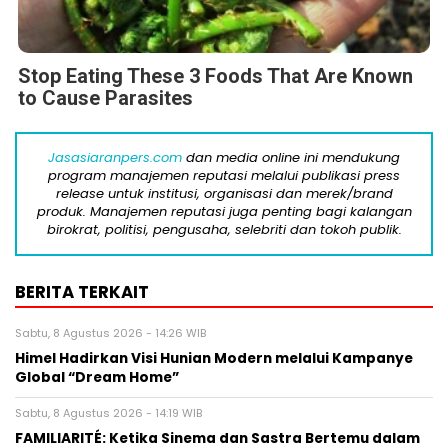
Stop Eating These 3 Foods That Are Known
to Cause Parasites
Jasasiaranpers.com
dan media online ini mendukung
program manajemen reputasi melalui publikasi press
release untuk institusi, organisasi dan merek/brand
produk. Manajemen reputasi juga penting bagi kalangan
birokrat, politisi, pengusaha, selebriti dan tokoh publik.
BERITA TERKAIT
Sabtu, 8 Agustus 2026 - 14:26 WIB
Himel Hadirkan Visi Hunian Modern melalui Kampanye
Global “Dream Home”
Sabtu, 8 Agustus 2026 - 14:19 WIB
FAMILIARITÉ: Ketika Sinema dan Sastra Bertemu dalam