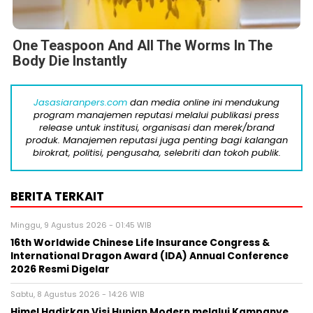
One Teaspoon And All The Worms In The
Body Die Instantly
Jasasiaranpers.com
dan media online ini mendukung
program manajemen reputasi melalui publikasi press
release untuk institusi, organisasi dan merek/brand
produk. Manajemen reputasi juga penting bagi kalangan
birokrat, politisi, pengusaha, selebriti dan tokoh publik.
BERITA TERKAIT
Minggu, 9 Agustus 2026 - 01:45 WIB
16th Worldwide Chinese Life Insurance Congress &
International Dragon Award (IDA) Annual Conference
2026 Resmi Digelar
Sabtu, 8 Agustus 2026 - 14:26 WIB
Himel Hadirkan Visi Hunian Modern melalui Kampanye