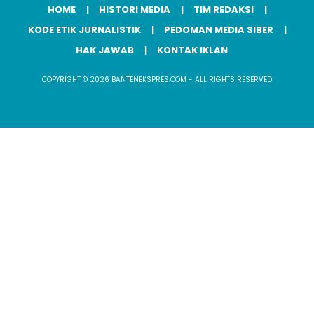
HOME
HISTORI MEDIA
TIM REDAKSI
KODE ETIK JURNALISTIK
PEDOMAN MEDIA SIBER
HAK JAWAB
KONTAK IKLAN
COPYRIGHT © 2026 BANTENEKSPRES.COM - ALL RIGHTS RESERVED