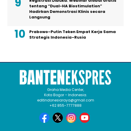
Registrasi Dibuka: Webinar Global Gratis
tentang “Dual-HA Biostimulation”
Hadirkan Demonstrasi Klinis secara
Langsung
Prabowo–Putin Teken Empat Kerja Sama
Strategis Indonesia–Rusia
Graha Media Center,
Kota Bogor – Indonesia.
editindonesiaraya@gmail.com
+62 855-7777888