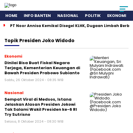
HOME
INFO BANTEN
NASIONAL
POLITIK
EKONOMI
PT Noor Annisa Kemikal Disegel KLHK, Dugaan Limbah Berb
Topik
Presiden Joko Widodo
Ekonomi
Dinilai Bisa Buat Fiskal Negara
Terjaga, Kementerian Keuangan di
Bawah Presiden Prabowo Subianto
Sabtu, 26 Oktober 2024 - 08:35 WIB
Nasional
Sempat Viral di Medsos, Istana
Jelaskan Alasan Presiden Jokowi
Tak Salami Wakil Presiden ke-6 RI
Try Sutrisno
Selasa, 8 Oktober 2024 - 08:30 WIB