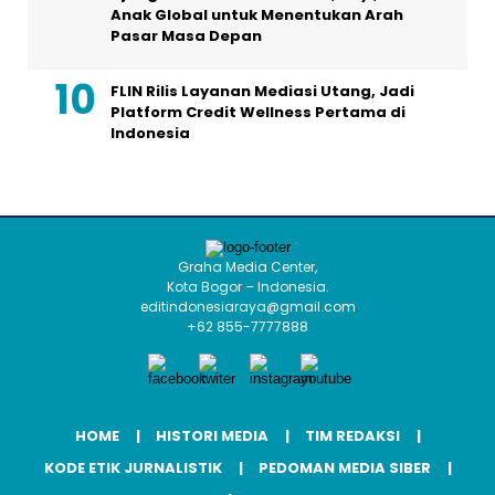
Anak Global untuk Menentukan Arah
Pasar Masa Depan
FLIN Rilis Layanan Mediasi Utang, Jadi
Platform Credit Wellness Pertama di
Indonesia
Graha Media Center,
Kota Bogor – Indonesia.
editindonesiaraya@gmail.com
+62 855-7777888
HOME
HISTORI MEDIA
TIM REDAKSI
KODE ETIK JURNALISTIK
PEDOMAN MEDIA SIBER