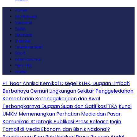
Home
Info Banten
Nasional
Politik
Ekonomi
Lifestyle
Entertainment
Sport
Internasional
Pers Rilis
Video
PT Noor Annisa Kemikal Disegel KLHK, Dugaan Limbah
Berbahaya Cemari Lingkungan Sekitar
Penggeledahan
Kementerian Ketenagakerjaan dan Awal
Terbongkarnya Dugaan Suap dan Gatifikasi TKA
Kunci
UMKM Memenangkan Perhatian Media dan Pasar,
Komunikasi Strategis Publikasi Press Release
Ingin
Tampil di Media Ekonomi dan Bisnis Nasional?
Persrilis.com Siap Publikasikan Press Release Anda!