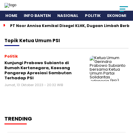
HOME
INFO BANTEN
NASIONAL
POLITIK
EKONOMI
PT Noor Annisa Kemikal Disegel KLHK, Dugaan Limbah Berb
Topik
Ketua Umum PSI
Politik
Kunjungi Prabowo Subianto di
Rumah Kertanegara, Kaesang
Pangarep Apresiasi Sambutan
Terhadap PSI
Jumat, 13 Oktober 2023 - 20:32 WIB
TRENDING