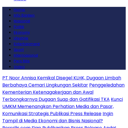
Home
Info Banten
Nasional
Politik
Ekonomi
Lifestyle
Entertainment
Sport
Internasional
Pers Rilis
Video
PT Noor Annisa Kemikal Disegel KLHK, Dugaan Limbah
Berbahaya Cemari Lingkungan Sekitar
Penggeledahan
Kementerian Ketenagakerjaan dan Awal
Terbongkarnya Dugaan Suap dan Gatifikasi TKA
Kunci
UMKM Memenangkan Perhatian Media dan Pasar,
Komunikasi Strategis Publikasi Press Release
Ingin
Tampil di Media Ekonomi dan Bisnis Nasional?
Persrilis.com Siap Publikasikan Press Release Anda!