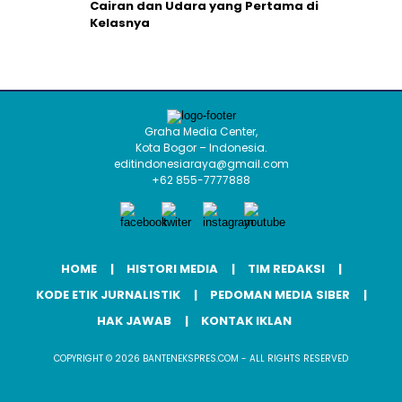
Cairan dan Udara yang Pertama di
Kelasnya
Graha Media Center,
Kota Bogor – Indonesia.
editindonesiaraya@gmail.com
+62 855-7777888
HOME
HISTORI MEDIA
TIM REDAKSI
KODE ETIK JURNALISTIK
PEDOMAN MEDIA SIBER
HAK JAWAB
KONTAK IKLAN
COPYRIGHT © 2026 BANTENEKSPRES.COM - ALL RIGHTS RESERVED