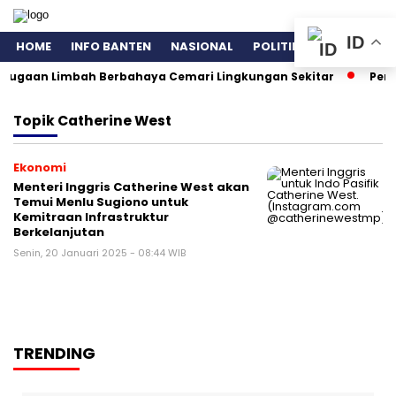
ID
HOME
INFO BANTEN
NASIONAL
POLITIK
EKONOMI
, Dugaan Limbah Berbahaya Cemari Lingkungan Sekitar
Peng
Topik
Catherine West
Ekonomi
Menteri Inggris Catherine West akan
Temui Menlu Sugiono untuk
Kemitraan Infrastruktur
Berkelanjutan
Senin, 20 Januari 2025 - 08:44 WIB
TRENDING