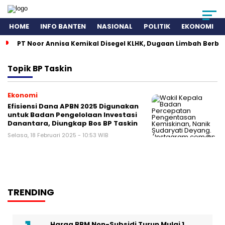
HOME
INFO BANTEN
NASIONAL
POLITIK
EKONOMI
PT Noor Annisa Kemikal Disegel KLHK, Dugaan Limbah Berb
Topik
BP Taskin
Ekonomi
Efisiensi Dana APBN 2025 Digunakan
untuk Badan Pengelolaan Investasi
Danantara, Diungkap Bos BP Taskin
Selasa, 18 Februari 2025 - 10:53 WIB
TRENDING
Harga BBM Non-Subsidi Turun Mulai 1