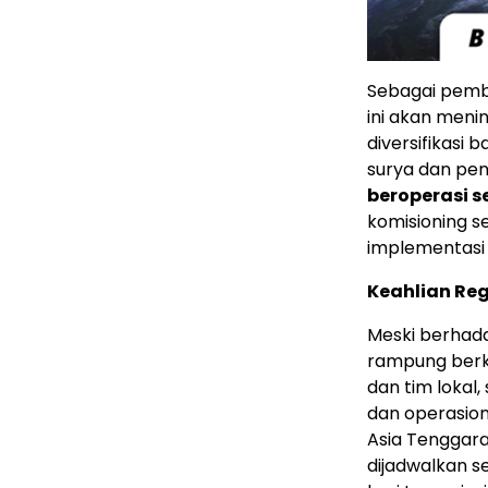
Sebagai pemba
ini akan meni
diversifikasi 
surya dan pen
beroperasi s
komisioning s
implementasi 
Keahlian Re
Meski berhada
rampung berka
dan tim lokal,
dan operasion
Asia Tenggara
dijadwalkan s