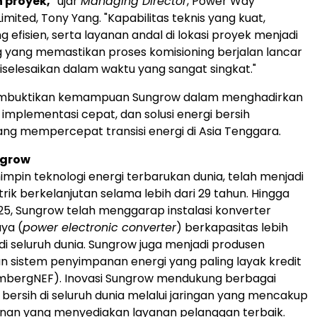
 proyek,"
ujar
Managing Director
, Power Way
Limited, Tony Yang. "Kapabilitas teknis yang kuat,
g efisien, serta layanan andal di lokasi proyek menjadi
g yang memastikan proses komisioning berjalan lancar
diselesaikan dalam waktu yang sangat singkat."
embuktikan kemampuan Sungrow dalam menghadirkan
, implementasi cepat, dan solusi energi bersih
yang mempercepat transisi energi di Asia Tenggara.
ngrow
mpin teknologi energi terbarukan dunia, telah menjadi
listrik berkelanjutan selama lebih dari 29 tahun. Hingga
, Sungrow telah menggarap instalasi konverter
aya (
power electronic converter
) berkapasitas lebih
 di seluruh dunia. Sungrow juga menjadi produsen
an sistem penyimpanan energi yang paling layak kredit
ombergNEF). Inovasi Sungrow mendukung berbagai
 bersih di seluruh dunia melalui jaringan yang mencakup
anan yang menyediakan layanan pelanggan terbaik.