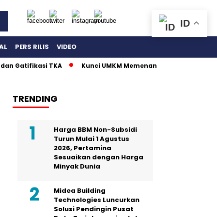
ID
AL
PERS RILIS
VIDEO
fikasi TKA
Kunci UMKM Memenangkan Perhatian Media dan Pa
TRENDING
Harga BBM Non-Subsidi
Turun Mulai 1 Agustus
2026, Pertamina
Sesuaikan dengan Harga
Minyak Dunia
Midea Building
Technologies Luncurkan
Solusi Pendingin Pusat