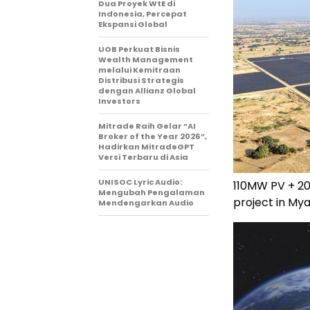
Dua Proyek WtE di
Indonesia, Percepat
Ekspansi Global
UOB Perkuat Bisnis
Wealth Management
melalui Kemitraan
Distribusi Strategis
dengan Allianz Global
Investors
Mitrade Raih Gelar “AI
Broker of the Year 2026”,
Hadirkan MitradeGPT
Versi Terbaru di Asia
UNISOC Lyric Audio:
110MW PV + 2
Mengubah Pengalaman
project in M
Mendengarkan Audio