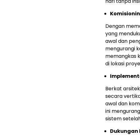
hari tanpa ins
Komisionin
Dengan memanf
yang menduku
awal dan peng
mengurangi ke
memangkas ke
di lokasi proye
Implementa
Berkat arsite
secara vertik
awal dan komi
ini mengurang
sistem setelah
Dukungan 