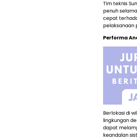
Tim teknis S
penuh selama 
cepat terhad
pelaksanaan p
Performa An
Berlokasi di w
lingkungan d
dapat melampa
keandalan sis