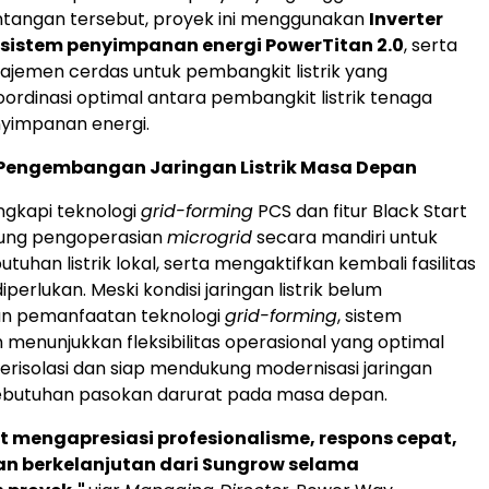
tangan tersebut, proyek ini menggunakan
Inverter
 sistem penyimpanan energi PowerTitan 2.0
, serta
jemen cerdas untuk pembangkit listrik yang
rdinasi optimal antara pembangkit listrik tenaga
nyimpanan energi.
engembangan Jaringan Listrik Masa Depan
engkapi teknologi
grid-forming
PCS dan fitur Black Start
ung pengoperasian
microgrid
secara mandiri untuk
han listrik lokal, serta mengaktifkan kembali fasilitas
iperlukan. Meski kondisi jaringan listrik belum
n pemanfaatan teknologi
grid-forming
, sistem
h menunjukkan fleksibilitas operasional yang optimal
risolasi dan siap mendukung modernisasi jaringan
a kebutuhan pasokan darurat pada masa depan.
 mengapresiasi profesionalisme, respons cepat,
n berkelanjutan dari Sungrow selama