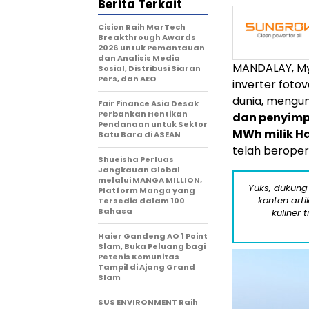
Berita Terkait
Cision Raih MarTech
Breakthrough Awards
2026 untuk Pemantauan
dan Analisis Media
MANDALAY, M
Sosial, Distribusi Siaran
Pers, dan AEO
inverter foto
dunia, meng
Fair Finance Asia Desak
Perbankan Hentikan
dan penyimp
Pendanaan untuk Sektor
MWh milik Ha
Batu Bara di ASEAN
telah beroper
Shueisha Perluas
Jangkauan Global
melalui MANGA MILLION,
Yuks, dukung
Platform Manga yang
konten arti
Tersedia dalam 100
Bahasa
kuliner 
Haier Gandeng AO 1 Point
Slam, Buka Peluang bagi
Petenis Komunitas
Tampil di Ajang Grand
Slam
SUS ENVIRONMENT Raih