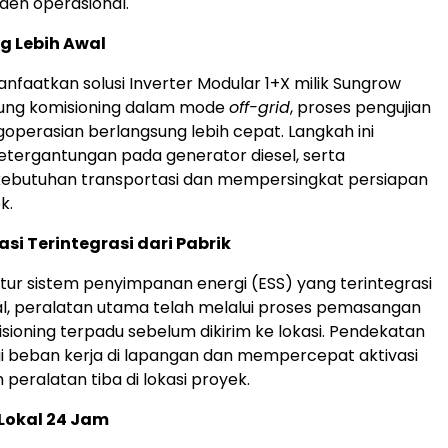
iden operasional.
g Lebih Awal
aatkan solusi Inverter Modular 1+X milik Sungrow
ng komisioning dalam mode
off-grid
, proses pengujian
operasian berlangsung lebih cepat. Langkah ini
tergantungan pada generator diesel, serta
butuhan transportasi dan mempersingkat persiapan
k.
si Terintegrasi dari Pabrik
ktur sistem penyimpanan energi (ESS) yang terintegrasi
al, peralatan utama telah melalui proses pemasangan
sioning terpadu sebelum dikirim ke lokasi. Pendekatan
i beban kerja di lapangan dan mempercepat aktivasi
 peralatan tiba di lokasi proyek.
Lokal 24 Jam