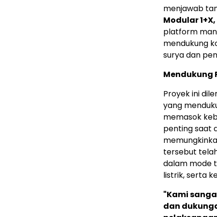
menjawab tan
Modular 1+X,
platform mana
mendukung koo
surya dan pe
Mendukung P
Proyek ini dil
yang menduk
memasok kebutu
penting saat d
memungkinka
tersebut tela
dalam mode te
listrik, sert
"Kami sangat
dan dukunga