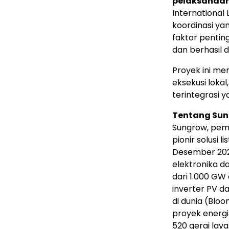
pelaksanaan
International 
koordinasi yan
faktor pentin
dan berhasil 
Proyek ini m
eksekusi lokal
terintegrasi 
Tentang Su
Sungrow, pemi
pionir solusi 
Desember 2025
elektronika d
dari 1.000 GW
inverter PV d
di dunia (Blo
proyek energi
520 gerai lay