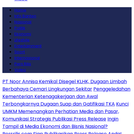
Home
Info Banten
Nasional
Politik
Ekonomi
Lifestyle
Entertainment
Sport
Internasional
Pers Rilis
Video
PT Noor Annisa Kemikal Disegel KLHK, Dugaan Limbah
Berbahaya Cemari Lingkungan Sekitar
Penggeledahan
Kementerian Ketenagakerjaan dan Awal
Terbongkarnya Dugaan Suap dan Gatifikasi TKA
Kunci
UMKM Memenangkan Perhatian Media dan Pasar,
Komunikasi Strategis Publikasi Press Release
Ingin
Tampil di Media Ekonomi dan Bisnis Nasional?
Persrilis.com Siap Publikasikan Press Release Anda!