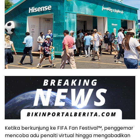
Ketika berkunjung ke FIFA Fan Festival™, penggemar
mencoba adu penalti virtual hingga mengabadikan