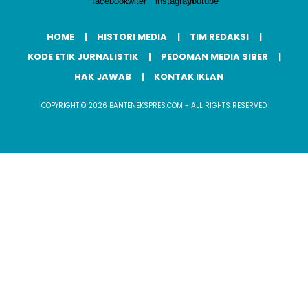
HOME
HISTORI MEDIA
TIM REDAKSI
KODE ETIK JURNALISTIK
PEDOMAN MEDIA SIBER
HAK JAWAB
KONTAK IKLAN
COPYRIGHT © 2026 BANTENEKSPRES.COM - ALL RIGHTS RESERVED