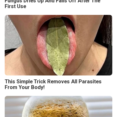
Fungus Dries Up And Falls Off After The
First Use
This Simple Trick Removes All Parasites
From Your Body!