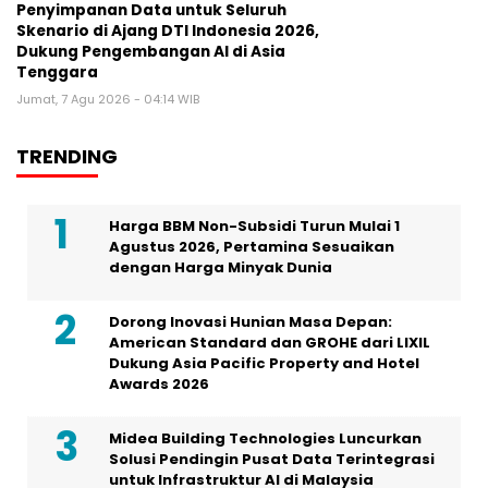
Penyimpanan Data untuk Seluruh
Skenario di Ajang DTI Indonesia 2026,
Dukung Pengembangan AI di Asia
Tenggara
Jumat, 7 Agu 2026 - 04:14 WIB
TRENDING
Harga BBM Non-Subsidi Turun Mulai 1
Agustus 2026, Pertamina Sesuaikan
dengan Harga Minyak Dunia
Dorong Inovasi Hunian Masa Depan:
American Standard dan GROHE dari LIXIL
Dukung Asia Pacific Property and Hotel
Awards 2026
Midea Building Technologies Luncurkan
Solusi Pendingin Pusat Data Terintegrasi
untuk Infrastruktur AI di Malaysia