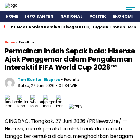
HOME
INFO BANTEN
NASIONAL
POLITIK
EKONOMI
PT Noor Annisa Kemikal Disegel KLHK, Dugaan Limbah Berb
/
Home
Pers Rilis
Permainan Indah Sepak bola: Hisense
Ajak Penggemar dalam Pengalaman
Interaktif FIFA World Cup 2026™
Tim Banten Ekspres
- Pewarta
Sabtu, 27 Juni 2026
- 09:34 WIB
QINGDAO, Tiongkok, 27 Juni 2026 /PRNewswire/ —
Hisense, merek peralatan elektronik dan rumah
tangga terkemuka di dunia, menghadirkan beragam