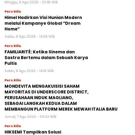
Minggu, 9 Agu 2026 - 01:45 WIB
Pers Rilis
Himel Hadirkan Visi Hunian Modern
melalui Kampanye Global “Dream
Home”
Sabtu, 8 Agu 2026 - 14:26 WIB
Pers Rilis
FAMILIARITÉ: Ketika Sinema dan
Sastra Bertemu dalam Sebuah Karya
Puitis
Sabtu, 8 Agu 2026 - 14:19 WIB
Pers Rilis
MONDEVITA MENGAKUISISI SAHAM
MAYORITAS DI UNDERSCORE DISTRICT,
PERUSAHAAN INDUK MAGLIANO,
SEBAGAI LANGKAH KEDUA DALAM
MEMBANGUN PLATFORM MEREK MEWAH ITALIA BARU
Jumat, 7 Agu 2026 - 09:32 WIB
Pers Rilis
HIKSEMI Tampilkan Solusi