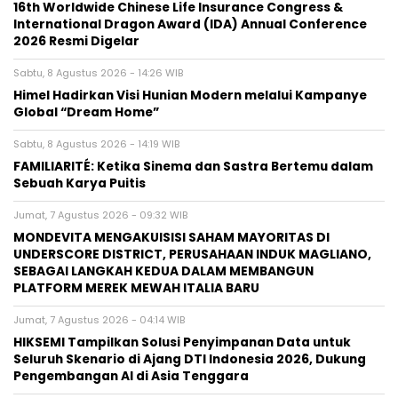
16th Worldwide Chinese Life Insurance Congress &
International Dragon Award (IDA) Annual Conference
2026 Resmi Digelar
Sabtu, 8 Agustus 2026 - 14:26 WIB
Himel Hadirkan Visi Hunian Modern melalui Kampanye
Global “Dream Home”
Sabtu, 8 Agustus 2026 - 14:19 WIB
FAMILIARITÉ: Ketika Sinema dan Sastra Bertemu dalam
Sebuah Karya Puitis
Jumat, 7 Agustus 2026 - 09:32 WIB
MONDEVITA MENGAKUISISI SAHAM MAYORITAS DI
UNDERSCORE DISTRICT, PERUSAHAAN INDUK MAGLIANO,
SEBAGAI LANGKAH KEDUA DALAM MEMBANGUN
PLATFORM MEREK MEWAH ITALIA BARU
Jumat, 7 Agustus 2026 - 04:14 WIB
HIKSEMI Tampilkan Solusi Penyimpanan Data untuk
Seluruh Skenario di Ajang DTI Indonesia 2026, Dukung
Pengembangan AI di Asia Tenggara