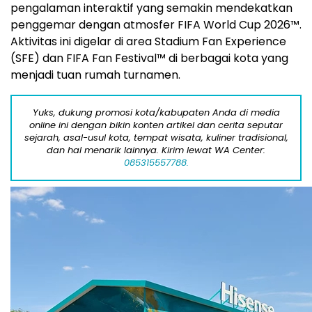
pengalaman interaktif yang semakin mendekatkan
penggemar dengan atmosfer FIFA World Cup 2026™.
Aktivitas ini digelar di area Stadium Fan Experience
(SFE) dan FIFA Fan Festival™ di berbagai kota yang
menjadi tuan rumah turnamen.
Yuks, dukung promosi kota/kabupaten Anda di media
online ini dengan bikin konten artikel dan cerita seputar
sejarah, asal-usul kota, tempat wisata, kuliner tradisional,
dan hal menarik lainnya. Kirim lewat WA Center:
085315557788.