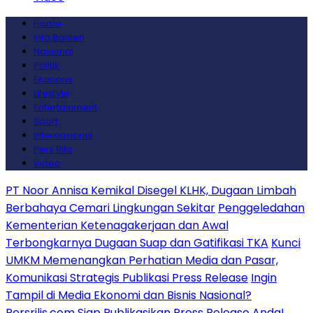
Home
Info Banten
Nasional
Politik
Ekonomi
Lifestyle
Entertainment
Sport
Internasional
Pers Rilis
Video
PT Noor Annisa Kemikal Disegel KLHK, Dugaan Limbah
Berbahaya Cemari Lingkungan Sekitar
Penggeledahan
Kementerian Ketenagakerjaan dan Awal
Terbongkarnya Dugaan Suap dan Gatifikasi TKA
Kunci
UMKM Memenangkan Perhatian Media dan Pasar,
Komunikasi Strategis Publikasi Press Release
Ingin
Tampil di Media Ekonomi dan Bisnis Nasional?
Persrilis.com Siap Publikasikan Press Release Anda!