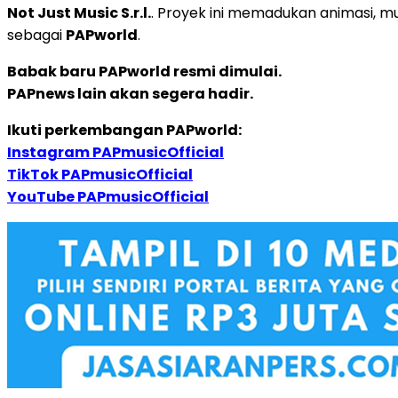
Not Just Music S.r.l.
. Proyek ini memadukan animasi, mu
sebagai
PAPworld
.
Babak baru PAPworld resmi dimulai.
PAPnews lain akan segera hadir.
Ikuti perkembangan PAPworld:
Instagram PAPmusicOfficial
TikTok PAPmusicOfficial
YouTube PAPmusicOfficial