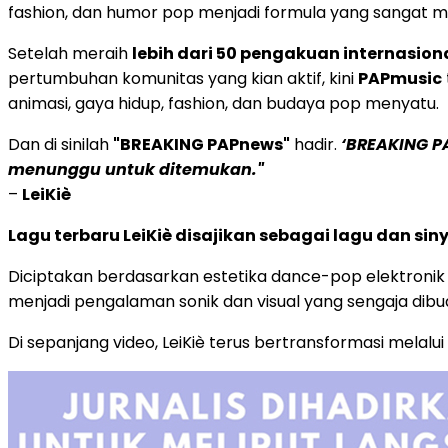
fashion, dan humor pop menjadi formula yang sangat mu
Setelah meraih
lebih dari 50 pengakuan internasion
pertumbuhan komunitas yang kian aktif, kini
PAPmusic
animasi, gaya hidup, fashion, dan budaya pop menyatu.
Dan di sinilah
"BREAKING PAPnews"
hadir.
‘BREAKING P
menunggu untuk ditemukan."
–
LeiKiè
Lagu terbaru LeiKiè disajikan sebagai lagu dan sin
Diciptakan berdasarkan estetika dance-pop elektronik be
menjadi pengalaman sonik dan visual yang sengaja dibuat
Di sepanjang video, LeiKiè terus bertransformasi melal