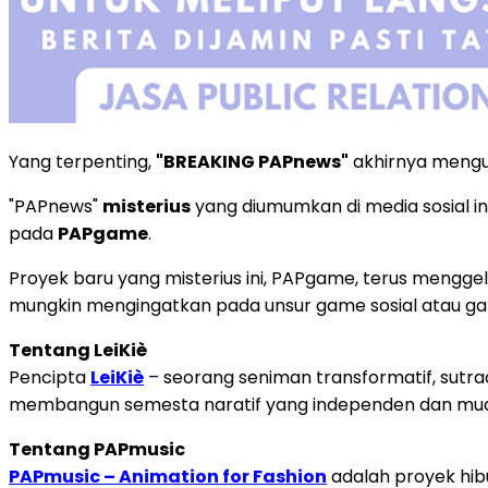
Yang terpenting,
"BREAKING PAPnews"
akhirnya mengu
"PAPnews"
misterius
yang diumumkan di media sosial in
pada
PAPgame
.
Proyek baru yang misterius ini, PAPgame, terus mengg
mungkin mengingatkan pada unsur game sosial atau game
Tentang LeiKiè
Pencipta
LeiKiè
– seorang seniman transformatif, sutrad
membangun semesta naratif yang independen dan mudah di
Tentang PAPmusic
PAPmusic – Animation for Fashion
adalah proyek hibu