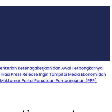
nterian Ketenagakerjaan dan Awal Terbongkarnya
ikasi Press Release
Ingin Tampil di Media Ekonomi dan
 Muktamar Partai Persatuan Pembangunan (PPP)