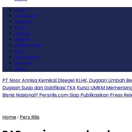
Home
Info Banten
Nasional
Politik
Ekonomi
Lifestyle
Entertainment
Sport
Internasional
Pers Rilis
Video
PT Noor Annisa Kemikal Disegel KLHK, Dugaan Limbah B
Dugaan Suap dan Gatifikasi TKA
Kunci UMKM Memenangkan
Bisnis Nasional? Persrilis.com Siap Publikasikan Press Re
Home
Pers Rilis
/