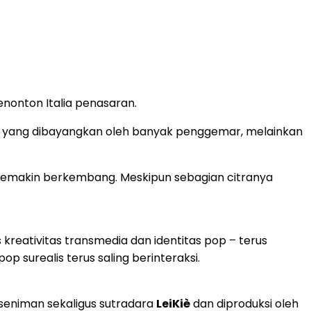
onton Italia penasaran.
i yang dibayangkan oleh banyak penggemar, melainkan
g semakin berkembang. Meskipun sebagian citranya
 kreativitas transmedia dan identitas pop – terus
 surealis terus saling berinteraksi.
 seniman sekaligus sutradara
LeiKiè
dan diproduksi oleh