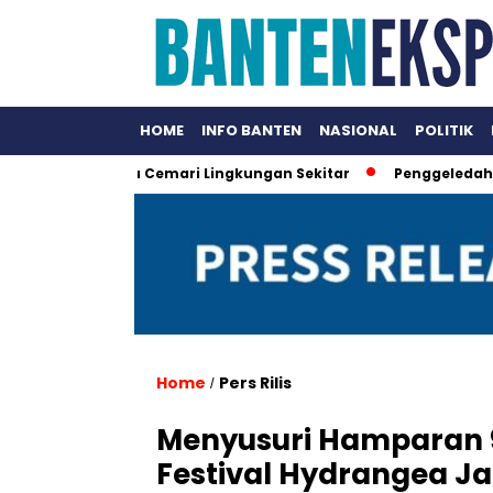
HOME
INFO BANTEN
NASIONAL
POLITIK
rbahaya Cemari Lingkungan Sekitar
Penggeledahan Kementer
Home
Pers Rilis
/
Menyusuri Hamparan 
Festival Hydrangea J