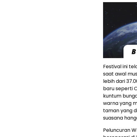
Festival ini t
saat awal musi
lebih dari 37
baru seperti O
kuntum bunga
warna yang m
taman yang d
suasana hanga
Peluncuran W