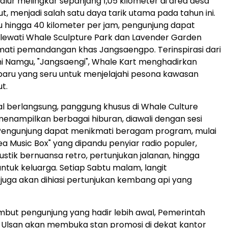
jalur melingkar sepanjang 1,05 kilometer di area desa
t, menjadi salah satu daya tarik utama pada tahun ini.
hingga 40 kilometer per jam, pengunjung dapat
elewati Whale Sculpture Park dan Lavender Garden
ati pemandangan khas Jangsaengpo. Terinspirasi dari
i Namgu, "Jangsaengi", Whale Kart menghadirkan
aru yang seru untuk menjelajahi pesona kawasan
ut.
al berlangsung, panggung khusus di Whale Culture
enampilkan berbagai hiburan, diawali dengan sesi
engunjung dapat menikmati beragam program, mulai
ea Music Box" yang dipandu penyiar radio populer,
ustik bernuansa retro, pertunjukan jalanan, hingga
untuk keluarga. Setiap Sabtu malam, langit
uga akan dihiasi pertunjukan kembang api yang
but pengunjung yang hadir lebih awal, Pemerintah
 Ulsan akan membuka stan promosi di dekat kantor