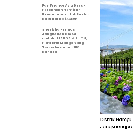
Fair Finance Asia Desak
Perbankan Hentikan
Pendanaan untuk Sektor
Batu Bara di ASEAN
Shueisha Perluas
Jangkauan Global
melalui MANGA MILLION,
Platform Manga yang
Tersedia dalam 100
Bahasa
Distrik Namgu
Jangsaengpo 