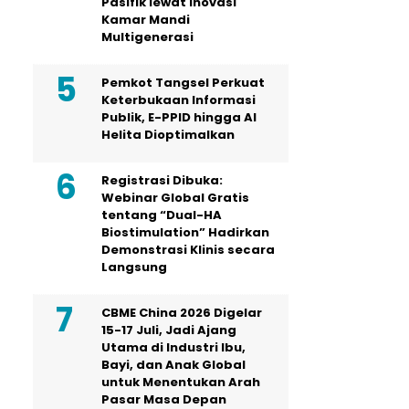
Pasifik lewat Inovasi
Kamar Mandi
Multigenerasi
Pemkot Tangsel Perkuat
Keterbukaan Informasi
Publik, E-PPID hingga AI
Helita Dioptimalkan
Registrasi Dibuka:
Webinar Global Gratis
tentang “Dual-HA
Biostimulation” Hadirkan
Demonstrasi Klinis secara
Langsung
CBME China 2026 Digelar
15-17 Juli, Jadi Ajang
Utama di Industri Ibu,
Bayi, dan Anak Global
untuk Menentukan Arah
Pasar Masa Depan