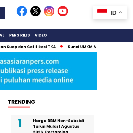
ID
AL
PERS RILIS
VIDEO
 Gatifikasi TKA
Kunci UMKM Memenangkan Perhatian Media d
TRENDING
Harga BBM Non-Subsidi
Turun Mulai 1 Agustus
2026, Pertamina