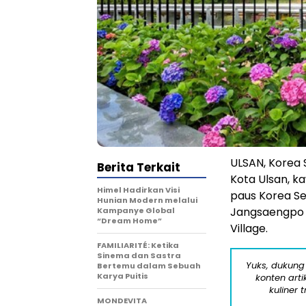
ULSAN, Korea 
Berita Terkait
Kota Ulsan, k
Himel Hadirkan Visi
paus Korea Se
Hunian Modern melalui
Jangsaengpo K
Kampanye Global
“Dream Home”
Village.
FAMILIARITÉ: Ketika
Sinema dan Sastra
Yuks, dukung
Bertemu dalam Sebuah
Karya Puitis
konten arti
kuliner 
MONDEVITA