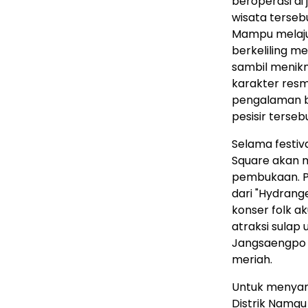
beroperasi di 
wisata tersebu
Mampu melaju 
berkeliling m
sambil menikm
karakter resm
pengalaman b
pesisir terseb
Selama festiv
Square akan m
pembukaan. P
dari "Hydrang
konser folk ak
atraksi sulap 
Jangsaengpo j
meriah.
Untuk menyam
Distrik Namgu