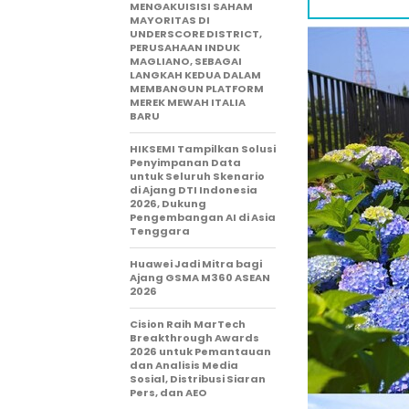
MENGAKUISISI SAHAM
MAYORITAS DI
UNDERSCORE DISTRICT,
PERUSAHAAN INDUK
MAGLIANO, SEBAGAI
LANGKAH KEDUA DALAM
MEMBANGUN PLATFORM
MEREK MEWAH ITALIA
BARU
HIKSEMI Tampilkan Solusi
Penyimpanan Data
untuk Seluruh Skenario
di Ajang DTI Indonesia
2026, Dukung
Pengembangan AI di Asia
Tenggara
Huawei Jadi Mitra bagi
Ajang GSMA M360 ASEAN
2026
Cision Raih MarTech
Breakthrough Awards
2026 untuk Pemantauan
dan Analisis Media
Sosial, Distribusi Siaran
Pers, dan AEO