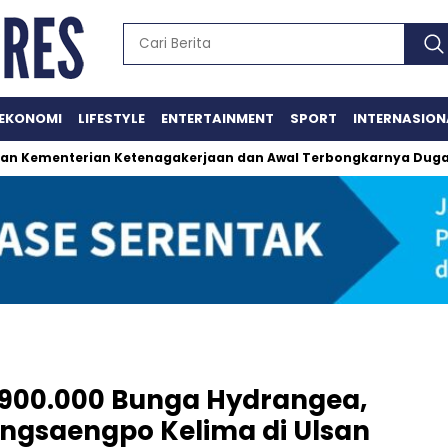
EKONOMI
LIFESTYLE
ENTERTAINMENT
SPORT
INTERNASION
ian Ketenagakerjaan dan Awal Terbongkarnya Dugaan Suap dan
900.000 Bunga Hydrangea,
angsaengpo Kelima di Ulsan