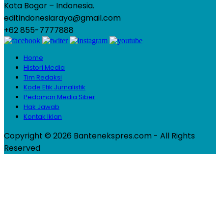
Kota Bogor – Indonesia.
editindonesiaraya@gmail.com
+62 855-7777888
Home
Histori Media
Tim Redaksi
Kode Etik Jurnalistik
Pedoman Media Siber
Hak Jawab
Kontak Iklan
Copyright © 2026 Bantenekspres.com - All Rights
Reserved