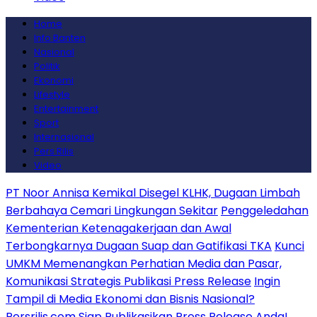
Home
Info Banten
Nasional
Politik
Ekonomi
Lifestyle
Entertainment
Sport
Internasional
Pers Rilis
Video
PT Noor Annisa Kemikal Disegel KLHK, Dugaan Limbah
Berbahaya Cemari Lingkungan Sekitar
Penggeledahan
Kementerian Ketenagakerjaan dan Awal
Terbongkarnya Dugaan Suap dan Gatifikasi TKA
Kunci
UMKM Memenangkan Perhatian Media dan Pasar,
Komunikasi Strategis Publikasi Press Release
Ingin
Tampil di Media Ekonomi dan Bisnis Nasional?
Persrilis.com Siap Publikasikan Press Release Anda!