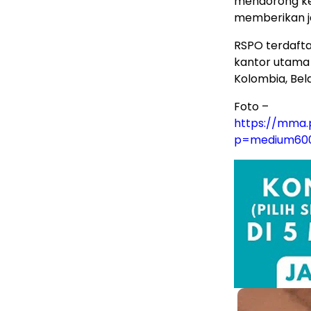
mendorong kem
memberikan ja
RSPO terdaftar
kantor utama d
Kolombia, Bela
Foto –
https://mma.
p=medium60