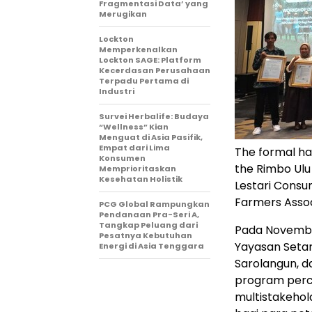
Fragmentasi Data’ yang
Merugikan
Lockton
Memperkenalkan
Lockton SAGE: Platform
Kecerdasan Perusahaan
Terpadu Pertama di
Industri
Survei Herbalife: Budaya
“Wellness” Kian
Menguat di Asia Pasifik,
Empat dari Lima
The formal ha
Konsumen
the Rimbo Ulu
Memprioritaskan
Kesehatan Holistik
Lestari Consu
Farmers Assoc
PCG Global Rampungkan
Pendanaan Pra-Seri A,
Tangkap Peluang dari
Pada Novembe
Pesatnya Kebutuhan
Yayasan Seta
Energi di Asia Tenggara
Sarolangun, 
program perce
multistakehol