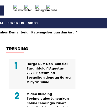
AL
PERS RILIS
VIDEO
ahan Kementerian Ketenagakerjaan dan Awal Terbongkarnya Dug
TRENDING
Harga BBM Non-Subsidi
Turun Mulai 1 Agustus
2026, Pertamina
Sesuaikan dengan Harga
Minyak Dunia
Midea Building
Technologies Luncurkan
Solusi Pendingin Pusat