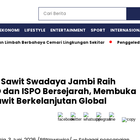
EKONOMI
LIFESTYLE
ENTERTAINMENT
SPORT
INTERNASION
aan Limbah Berbahaya Cemari Lingkungan Sekitar
Penggeled
ni Sawit Swadaya Jambi Raih
O dan ISPO Bersejarah, Membuka
wit Berkelanjutan Global
sia
,
3 Juni, 2026
/PRNewswire/ —
Sebagai pencapaian