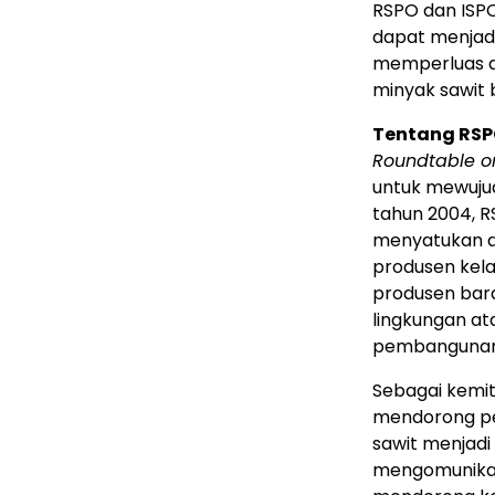
RSPO dan ISPO
dapat menjadi
memperluas ak
minyak sawit 
Tentang RSP
Roundtable on
untuk mewujud
tahun 2004, R
menyatukan an
produsen kela
produsen bara
lingkungan ata
pembangunan
Sebagai kemit
mendorong pe
sawit menjadi
mengomunikasi