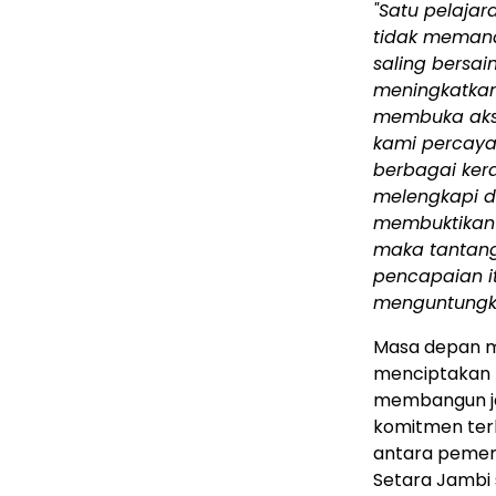
"Satu pelaja
tidak memand
saling bersai
meningkatkan
membuka akse
kami percaya
berbagai kera
melengkapi d
membuktikan 
maka tantan
pencapaian it
menguntungka
Masa depan m
menciptakan 
membangun ja
komitmen terh
antara pemeri
Setara Jambi 