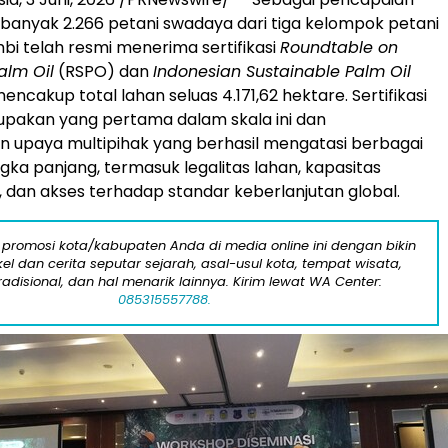
ebanyak 2.266 petani swadaya dari tiga kelompok petani
mbi telah resmi menerima sertifikasi
Roundtable on
alm Oil
(RSPO) dan
Indonesian Sustainable Palm Oil
encakup total lahan seluas 4.171,62 hektare. Sertifikasi
upakan yang pertama dalam skala ini dan
 upaya multipihak yang berhasil mengatasi berbagai
gka panjang, termasuk legalitas lahan, kapasitas
dan akses terhadap standar keberlanjutan global.
 promosi kota/kabupaten Anda di media online ini dengan bikin
kel dan cerita seputar sejarah, asal-usul kota, tempat wisata,
tradisional, dan hal menarik lainnya. Kirim lewat WA Center:
085315557788.