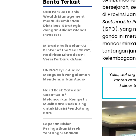
Berita Terkait
bersejarah, s
UOB Perkuat Bisnis
di Provinsi Ja
Wealth Management
Sustainable P
melalui Kemitraan
Distribusi Strategis
(ISPO), yang m
dengan Allianz Global
Investors
ganda ini mer
mencerminkan
Mitrade Raih Gelar “AI
tantangan jan
Broker of the Year 2026”,
Hadirkan MitradeGPT
kelembagaan, 
Versi Terbaru di Asia
UNISOC Lyric Audio:
Yuks, dukung
Mengubah Pengalaman
Mendengarkan Audio
konten arti
kuliner 
Hard Rock Cafe dan
Coca-Cola®
Meluncurkan Kompetisi
Musik Hard Rock Rising
untuk Musisi Pendatang
Baru
Laporan Cision
Peringatkan Merek
tentang ‘Jebakan