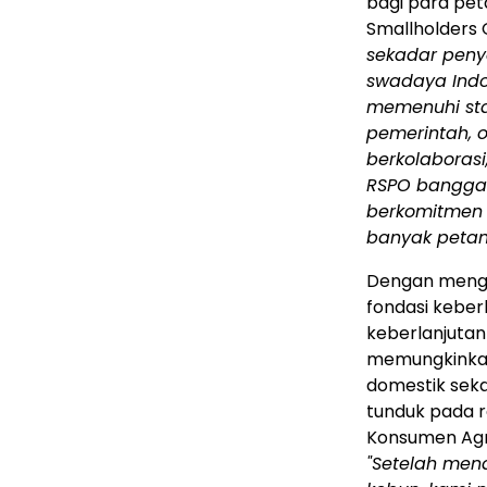
bagi para pet
Smallholders
sekadar penye
swadaya Indo
memenuhi sta
pemerintah, o
berkolaborasi,
RSPO bangga 
berkomitmen 
banyak petani
Dengan menga
fondasi keber
keberlanjutan 
memungkinkan
domestik seka
tunduk pada re
Konsumen Agr
"Setelah men