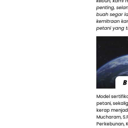
kebun, kami m
penting, sela
buah segar la
kemitraan kam
petani yang t
Model sertifik
petani, sekal
kerap menjadi 
Mucharam, S.P.
Perkebunan, K