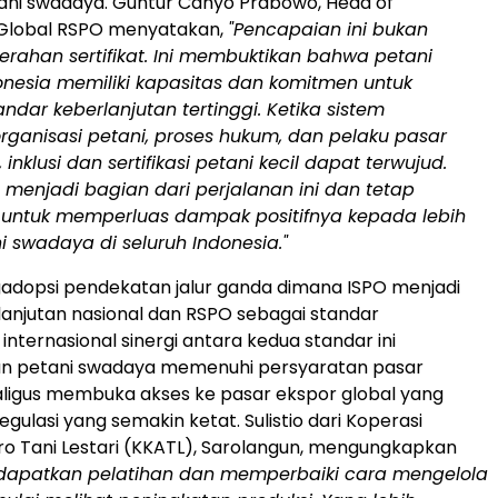
ani swadaya. Guntur Cahyo Prabowo, Head of
 Global RSPO menyatakan,
"Pencapaian ini bukan
rahan sertifikat. Ini membuktikan bahwa petani
nesia memiliki kapasitas dan komitmen untuk
ndar keberlanjutan tertinggi.
Ketika sistem
rganisasi petani, proses hukum, dan pelaku pasar
 inklusi dan sertifikasi petani kecil dapat terwujud.
menjadi bagian dari perjalanan ini dan tetap
untuk memperluas dampak positifnya kepada lebih
 swadaya di seluruh Indonesia."
dopsi pendekatan jalur ganda dimana ISPO menjadi
lanjutan nasional dan RSPO sebagai standar
internasional sinergi antara kedua standar ini
 petani swadaya memenuhi persyaratan pasar
ligus membuka akses ke pasar ekspor global yang
gulasi yang semakin ketat. Sulistio dari Koperasi
o Tani Lestari (KKATL), Sarolangun, mengungkapkan
dapatkan pelatihan dan memperbaiki cara mengelola