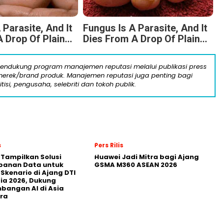
 Parasite, And It
Fungus Is A Parasite, And It
 Drop Of Plain...
Dies From A Drop Of Plain...
mendukung program manajemen reputasi melalui publikasi press
n merek/brand produk. Manajemen reputasi juga penting bagi
itisi, pengusaha, selebriti dan tokoh publik.
s
Pers Rilis
 Tampilkan Solusi
Huawei Jadi Mitra bagi Ajang
panan Data untuk
GSMA M360 ASEAN 2026
 Skenario di Ajang DTI
ia 2026, Dukung
angan AI di Asia
ra