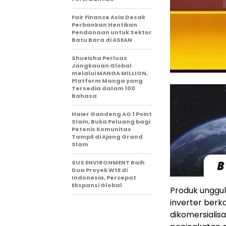
Fair Finance Asia Desak
Perbankan Hentikan
Pendanaan untuk Sektor
Batu Bara di ASEAN
Shueisha Perluas
Jangkauan Global
melalui MANGA MILLION,
Platform Manga yang
Tersedia dalam 100
Bahasa
Haier Gandeng AO 1 Point
Slam, Buka Peluang bagi
Petenis Komunitas
Tampil di Ajang Grand
Slam
SUS ENVIRONMENT Raih
Dua Proyek WtE di
Indonesia, Percepat
Ekspansi Global
Produk unggu
inverter berk
dikomersialisa