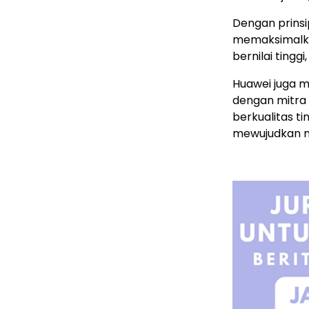
Dengan prins
memaksimalkan
bernilai tinggi,
Huawei juga m
dengan mitra 
berkualitas t
mewujudkan ma