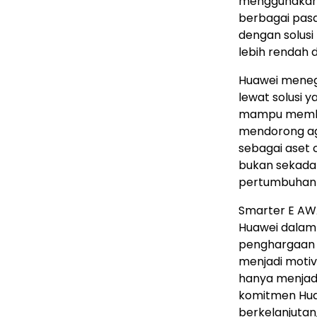
menggunakan 
berbagai pas
dengan solusi
lebih rendah d
Huawei meneg
lewat solusi y
mampu member
mendorong ag
sebagai aset 
bukan sekada
pertumbuhan i
Smarter E AW
Huawei dalam
penghargaan 
menjadi motiv
hanya menjad
komitmen Huaw
berkelanjutan