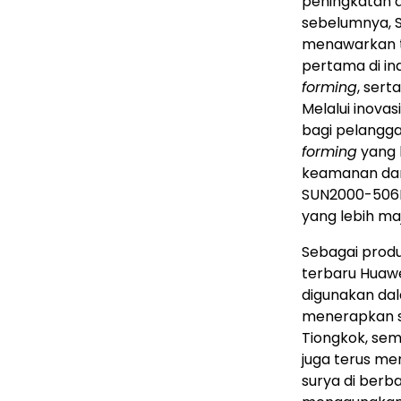
peningkatan d
sebelumnya, S
menawarkan ti
pertama di ind
forming
, sert
Melalui inov
bagi pelanggan
forming
yang l
keamanan dan 
SUN2000-506KT
yang lebih maj
Sebagai produ
terbaru Huawei
digunakan dal
menerapkan so
Tiongkok, sem
juga terus men
surya di ber