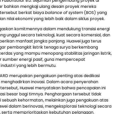
FusionSolar 9.0. Sejumlah pengembang proyek di
ar bahkan mengkaji ulang desain proyek mereka
 tersebut berkat biaya
balance of system
(BOS) yang
an nilai ekonomi yang lebih baik dalam siklus proyek.
askan komitmennya dalam mendukung transisi energi
ang unggul secara teknologi, kuat secara komersial, dan
ikan manfaat jangka panjang. Huawei juga terus
ar pembangkit listrik tenaga surya berkembang
cerdas yang mampu menopang stabilitas jaringan listrik,
r sumber energi pasif, guna mempercepat
ndustri yang lebih bermutu.
ARD merupakan pengakuan penting atas dedikasi
 menghadirkan inovasi. Dalam acara penyerahan
tersebut, Huawei menyatakan bahwa pencapaian ini
asi besar bagi timnya. Penghargaan tersebut tidak
i sebuah kehormatan, melainkan juga pengakuan atas
ei dalam berinovasi, mengeksplorasi teknologi secara
, serta memprioritaskan kebutuhan pelanggan.