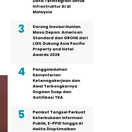
Data Terintegrasi untuk
Infrastruktur AI di
Malaysia
Dorong Inovasi Hunian
Masa Depan: American
Standard dan GROHE dari
LIXIL Dukung Asia Pacific
Property and Hotel
Awards 2026
Penggeledahan
Kementerian
Ketenagakerjaan dan
Awal Terbongkarnya
Dugaan Suap dan
Gatifikasi TKA
Pemkot Tangsel Perkuat
Keterbukaan Informasi
Publik, E-PPID hingga AI
Helita Dioptimalkan