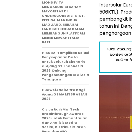
MONDEVITA
Intersolar Eu
MENGAKUISISI SAHAM
506KTL). Produ
MAYORITAS DI
UNDERSCORE DISTRICT,
pembangkit l
PERUSAHAAN INDUK
MAGLIANO, SEBAGAI
tahun ini. De
LANGKAH KEDUA DALAM
penghargaan y
MEMBANGUN PLATFORM
MEREK MEWAH ITALIA
BARU
Yuks, dukung
HIKSEMI Tampilkan Solusi
konten arti
Penyimpanan Data
kuliner 
untuk Seluruh Skenario
di Ajang DTI Indonesia
2026, Dukung
Pengembangan AI di Asia
Tenggara
Huawei Jadi Mitra bagi
Ajang GSMA M360 ASEAN
2026
Cision Raih MarTech
Breakthrough Awards
2026 untuk Pemantauan
dan Analisis Media
Sosial, Distribusi Siaran
Pers, dan AEO