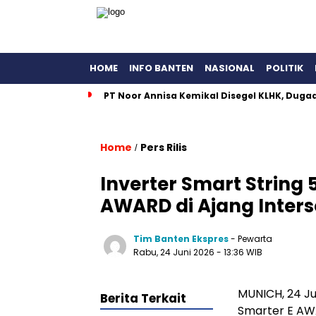
HOME
INFO BANTEN
NASIONAL
POLITIK
PT Noor Annisa Kemikal Disegel KLHK, Dug
Home
Pers Rilis
/
Inverter Smart String
AWARD di Ajang Inters
Tim Banten Ekspres
- Pewarta
Rabu, 24 Juni 2026
- 13:36 WIB
MUNICH, 24 Ju
Berita Terkait
Smarter E AWA