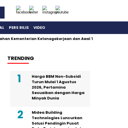
AL
PERS RILIS
VIDEO
ahan Kementerian Ketenagakerjaan dan Awal Terbongkarnya Dug
TRENDING
Harga BBM Non-Subsidi
Turun Mulai 1 Agustus
2026, Pertamina
Sesuaikan dengan Harga
Minyak Dunia
Midea Building
Technologies Luncurkan
Solusi Pendingin Pusat