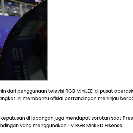
rmin dari penggunaan televisi RGB MiniLED di pusat ope
angkat ini membantu ofisial pertandingan meninjau berba
eputusan di lapangan juga mendapat sorotan saat Preside
andingan yang menggunakan TV RGB MiniLED Hisense.