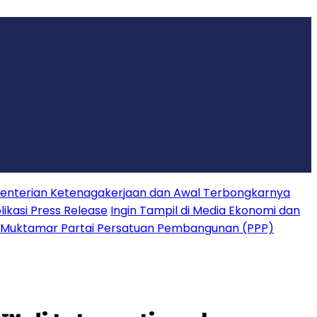
nterian Ketenagakerjaan dan Awal Terbongkarnya
ikasi Press Release
Ingin Tampil di Media Ekonomi dan
 Muktamar Partai Persatuan Pembangunan (PPP)