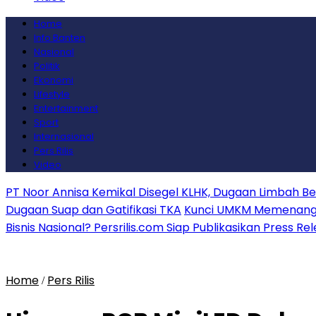
Home
Info Banten
Nasional
Politik
Ekonomi
Lifestyle
Entertainment
Sport
Internasional
Pers Rilis
Video
PT Noor Annisa Kemikal Disegel KLHK, Dugaan Limbah B
Dugaan Suap dan Gatifikasi TKA
Kunci UMKM Memenangkan
Bisnis Nasional? Persrilis.com Siap Publikasikan Press Re
Home
Pers Rilis
/