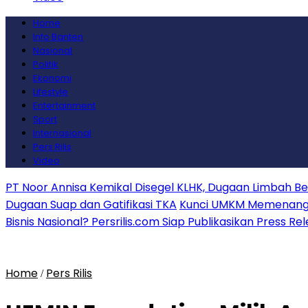
Home
Info Banten
Nasional
Politik
Ekonomi
Lifestyle
Entertainment
Sport
Internasional
Pers Rilis
Video
PT Noor Annisa Kemikal Disegel KLHK, Dugaan Limbah B
Dugaan Suap dan Gatifikasi TKA
Kunci UMKM Memenangkan
Bisnis Nasional? Persrilis.com Siap Publikasikan Press Re
Home
Pers Rilis
/