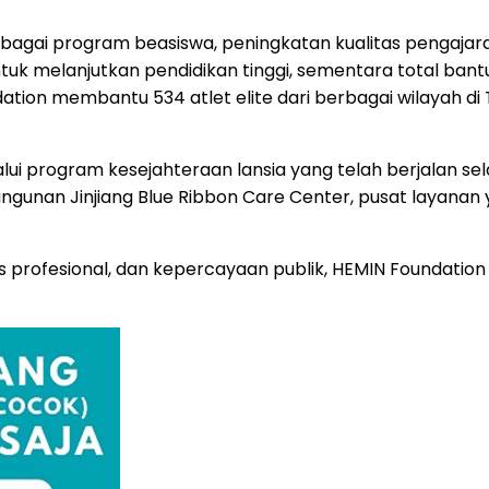
agai program beasiswa, peningkatan kualitas pengajaran
uk melanjutkan pendidikan tinggi, sementara total bantua
ation membantu 534 atlet elite dari berbagai wilayah di
lui program kesejahteraan lansia yang telah berjalan se
bangunan Jinjiang Blue Ribbon Care Center, pusat layan
 profesional, dan kepercayaan publik, HEMIN Foundation m