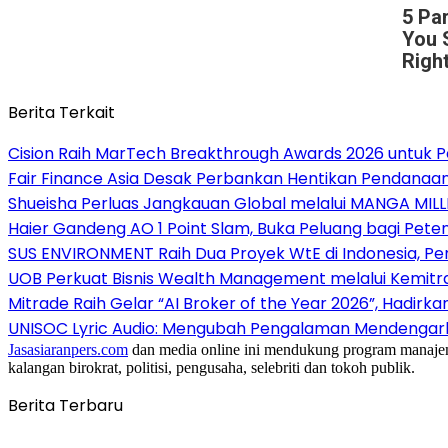
5 Pa
You 
Righ
Berita Terkait
Cision Raih MarTech Breakthrough Awards 2026 untuk Pem
Fair Finance Asia Desak Perbankan Hentikan Pendanaan
Shueisha Perluas Jangkauan Global melalui MANGA MILL
Haier Gandeng AO 1 Point Slam, Buka Peluang bagi Pete
SUS ENVIRONMENT Raih Dua Proyek WtE di Indonesia, Pe
UOB Perkuat Bisnis Wealth Management melalui Kemitraan
Mitrade Raih Gelar “AI Broker of the Year 2026”, Hadirka
UNISOC Lyric Audio: Mengubah Pengalaman Mendengar
Jasasiaranpers.com
dan media online ini mendukung program manajemen 
kalangan birokrat, politisi, pengusaha, selebriti dan tokoh publik.
Berita Terbaru