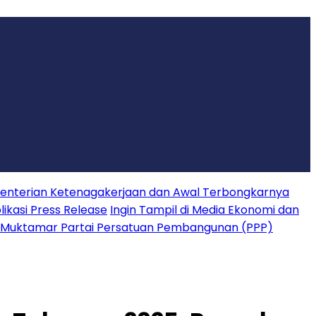
nterian Ketenagakerjaan dan Awal Terbongkarnya
ikasi Press Release
Ingin Tampil di Media Ekonomi dan
 Muktamar Partai Persatuan Pembangunan (PPP)