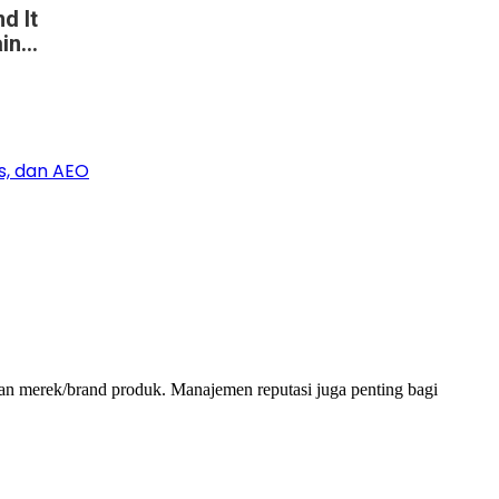
d It
n...
s, dan AEO
 dan merek/brand produk. Manajemen reputasi juga penting bagi