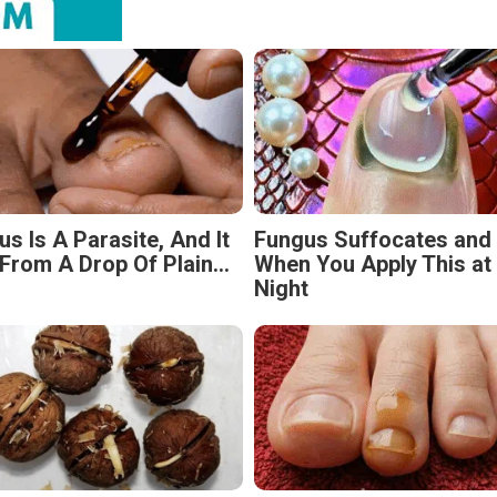
s Is A Parasite, And It
Fungus Suffocates and
From A Drop Of Plain...
When You Apply This at
Night