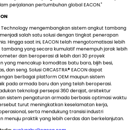
alam perjalanan pertumbuhan global EACON."
CON
g Technology mengembangkan sistem angkut tambang
enjadi salah satu solusi dengan tingkat penerapan
unia. Hingga saat ini, EACON telah mengotomatisasi lebih
uk tambang yang secara kumulatif menempuh jarak lebih
kilometer dan beroperasi di lebih dari 30 proyek
yang mencakup komoditas batu bara, bijih besi,
s, dan seng. Solusi ORCASTRA® EACON dapat
 dengan berbagai platform OEM maupun sistem
ik pada armada baru dan yang telah beroperasi.
kan teknologi persepsi 360 derajat, arsitektur
, dan sistem pengaturan armada berbasis optimasi waktu
 tersebut turut meningkatkan keselamatan kerja,
operasional, serta mendukung transisi industri
menuju praktik yang lebih cerdas dan berkelanjutan.