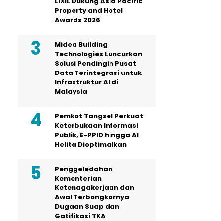
LIXIL Dukung Asia Pacific
Property and Hotel
Awards 2026
Midea Building
Technologies Luncurkan
Solusi Pendingin Pusat
Data Terintegrasi untuk
Infrastruktur AI di
Malaysia
Pemkot Tangsel Perkuat
Keterbukaan Informasi
Publik, E-PPID hingga AI
Helita Dioptimalkan
Penggeledahan
Kementerian
Ketenagakerjaan dan
Awal Terbongkarnya
Dugaan Suap dan
Gatifikasi TKA