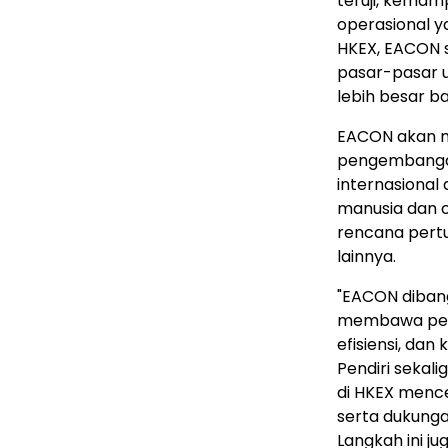
teruji, kemam
operasional 
HKEX, EACON 
pasar-pasar u
lebih besar b
EACON akan m
pengembangan
internasional
manusia dan or
rencana pert
lainnya.
"EACON diban
membawa peru
efisiensi, dan
Pendiri seka
di HKEX menc
serta dukunga
Langkah ini j