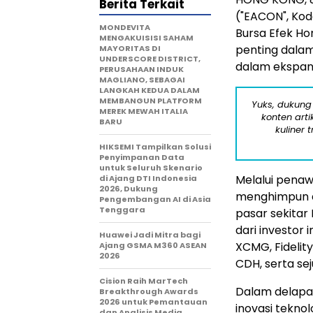
Berita Terkait
("EACON", Ko
MONDEVITA
Bursa Efek H
MENGAKUISISI SAHAM
penting dalam
MAYORITAS DI
UNDERSCORE DISTRICT,
dalam ekspans
PERUSAHAAN INDUK
MAGLIANO, SEBAGAI
LANGKAH KEDUA DALAM
MEMBANGUN PLATFORM
Yuks, dukung
MEREK MEWAH ITALIA
konten arti
BARU
kuliner 
HIKSEMI Tampilkan Solusi
Penyimpanan Data
untuk Seluruh Skenario
Melalui penaw
di Ajang DTI Indonesia
2026, Dukung
menghimpun da
Pengembangan AI di Asia
Tenggara
pasar sekitar
dari investor i
Huawei Jadi Mitra bagi
XCMG, Fidelit
Ajang GSMA M360 ASEAN
2026
CDH, serta se
Cision Raih MarTech
Dalam delapa
Breakthrough Awards
2026 untuk Pemantauan
inovasi tekno
dan Analisis Media