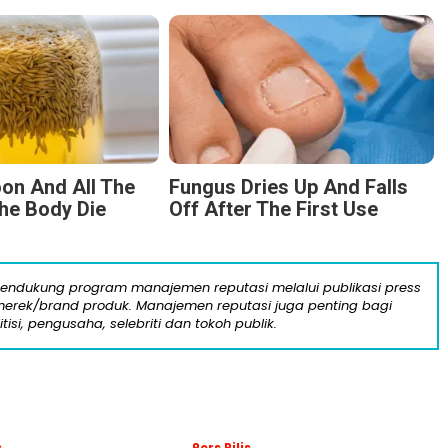
on And All The
Fungus Dries Up And Falls
he Body Die
Off After The First Use
mendukung program manajemen reputasi melalui publikasi press
n merek/brand produk. Manajemen reputasi juga penting bagi
itisi, pengusaha, selebriti dan tokoh publik.
s
Pers Rilis