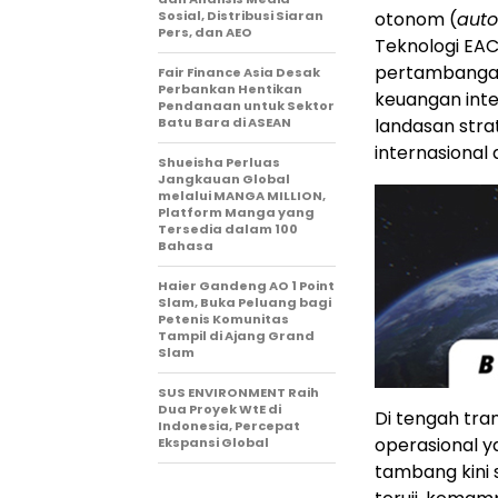
Sosial, Distribusi Siaran
otonom (
aut
Pers, dan AEO
Teknologi EAC
pertambangan 
Fair Finance Asia Desak
Perbankan Hentikan
keuangan inte
Pendanaan untuk Sektor
Batu Bara di ASEAN
landasan stra
internasiona
Shueisha Perluas
Jangkauan Global
melalui MANGA MILLION,
Platform Manga yang
Tersedia dalam 100
Bahasa
Haier Gandeng AO 1 Point
Slam, Buka Peluang bagi
Petenis Komunitas
Tampil di Ajang Grand
Slam
SUS ENVIRONMENT Raih
Dua Proyek WtE di
Di tengah tra
Indonesia, Percepat
operasional y
Ekspansi Global
tambang kini 