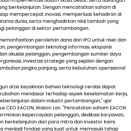
puan implementasi dalam skala besar, serta dukungan
yang berkelanjutan. Dengan mencatatkan saham di
siap mempercepat inovasi, memperluas kehadiran di
tama dunia, serta menghadirkan nilai tambah yang
agi pelanggan di sektor pertambangan.
emanfaatkan perolehan dana dari IPO untuk riset dan
, pengembangan teknologi informasi, ekspansi
 dan akuisisi pelanggan, pengembangan sumber daya
ganisasi, investasi strategis yang sejalan dengan
umbuhan jangka panjang, serta kebutuhan operasional
gun atas keyakinan bahwa teknologi cerdas dapat
bahan mendasar terhadap aspek keselamatan kerja,
 keberlanjutan dalam industri pertambangan," ujar
ligus CEO EACON, Wason Lan. "Pencatatan saham EACON
erminkan kepercayaan pelanggan, dedikasi karyawan,
n berkelanjutan dari para mitra dan investor kami.
uga menjadi fondasi yang kuat untuk memasuki tahap