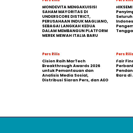
MONDEVITA MENGAKUISISI
HIKSEMI
SAHAM MAYORITAS DI
Penyim
UNDERSCORE DISTRICT,
Seluruh
PERUSAHAAN INDUK MAGLIANO,
Indones
SEBAGAI LANGKAH KEDUA
Pengemb
DALAM MEMBANGUN PLATFORM
Tengga
MEREK MEWAH ITALIA BARU
Pers Rilis
Pers Rili
Cision Raih MarTech
Fair Fi
Breakthrough Awards 2026
Perban
untuk Pemantauan dan
Pendana
Analisis Media Sosial,
Bara di
Distribusi Siaran Pers, dan AEO