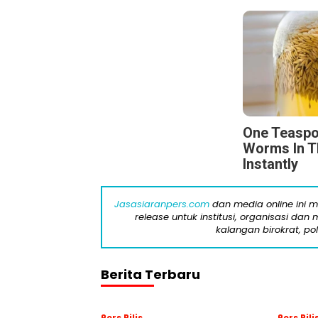
One Teaspo
Worms In T
Instantly
Jasasiaranpers.com
dan media online ini 
release untuk institusi, organisasi da
kalangan birokrat, pol
Berita Terbaru
Pers Rilis
Pers Rili