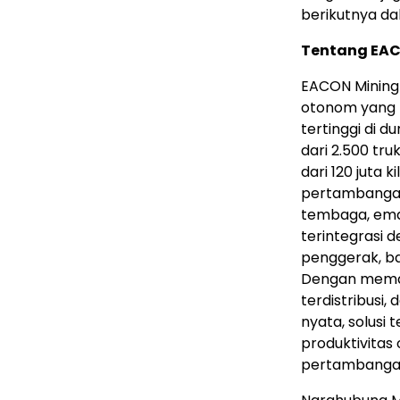
berikutnya d
Tentang EA
EACON Minin
otonom yang m
tertinggi di d
dari 2.500 tr
dari 120 juta 
pertambangan 
tembaga, ema
terintegrasi
penggerak, ba
Dengan memadu
terdistribusi
nyata, solusi
produktivitas 
pertambangan 