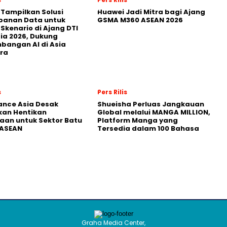
 Tampilkan Solusi
Huawei Jadi Mitra bagi Ajang
panan Data untuk
GSMA M360 ASEAN 2026
 Skenario di Ajang DTI
ia 2026, Dukung
angan AI di Asia
ra
s
Pers Rilis
nance Asia Desak
Shueisha Perluas Jangkauan
kan Hentikan
Global melalui MANGA MILLION,
an untuk Sektor Batu
Platform Manga yang
 ASEAN
Tersedia dalam 100 Bahasa
Graha Media Center,