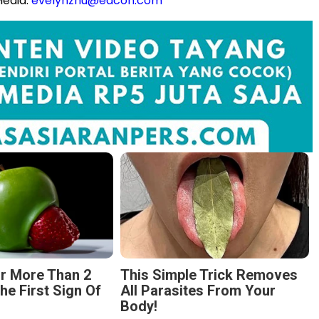
edia:
evelynzhu@eacon.com
r More Than 2
This Simple Trick Removes
The First Sign Of
All Parasites From Your
Body!