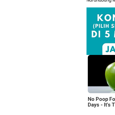
Narahubung M
No Poop Fo
Days - It's 