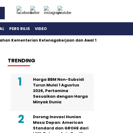
AL
PERS RILIS
VIDEO
ahan Kementerian Ketenagakerjaan dan Awal Terbongkarnya Dug
TRENDING
Harga BBM Non-Subsidi
Turun Mulai 1 Agustus
2026, Pertamina
Sesuaikan dengan Harga
Minyak Dunia
Dorong Inovasi Hunian
Masa Depan: American
Standard dan GROHE dari