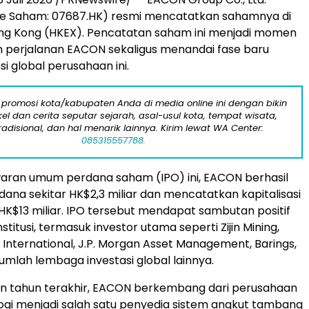
de Saham: 07687.HK) resmi mencatatkan sahamnya di
ong Kong (HKEX). Pencatatan saham ini menjadi momen
 perjalanan EACON sekaligus menandai fase baru
i global perusahaan ini.
 promosi kota/kabupaten Anda di media online ini dengan bikin
kel dan cerita seputar sejarah, asal-usul kota, tempat wisata,
tradisional, dan hal menarik lainnya. Kirim lewat WA Center:
085315557788.
aran umum perdana saham (IPO) ini, EACON berhasil
na sekitar HK$2,3 miliar dan mencatatkan kapitalisasi
 HK$13 miliar. IPO tersebut mendapat sambutan positif
nstitusi, termasuk investor utama seperti Zijin Mining,
y International, J.P. Morgan Asset Management, Barings,
jumlah lembaga investasi global lainnya.
n tahun terakhir, EACON berkembang dari perusahaan
logi menjadi salah satu penyedia sistem angkut tambang