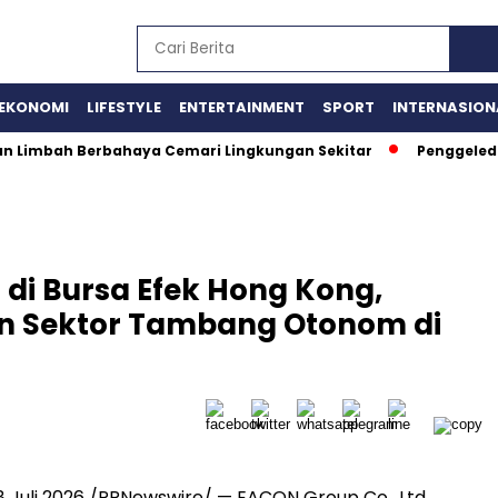
EKONOMI
LIFESTYLE
ENTERTAINMENT
SPORT
INTERNASION
aan Limbah Berbahaya Cemari Lingkungan Sekitar
Penggeled
di Bursa Efek Hong Kong,
n Sektor Tambang Otonom di
Juli 2026 /PRNewswire/ — EACON Group Co., Ltd.