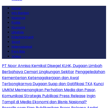
Home
Info Banten
Nasional
Politik
Ekonomi
Lifestyle
Entertainment
Sport
Internasional
Pers Rilis
Video
PT Noor Annisa Kemikal Disegel KLHK, Dugaan Limbah
Berbahaya Cemari Lingkungan Sekitar
Penggeledahan
Kementerian Ketenagakerjaan dan Awal
Terbongkarnya Dugaan Suap dan Gatifikasi TKA
Kunci
UMKM Memenangkan Perhatian Media dan Pasar,
Komunikasi Strategis Publikasi Press Release
Ingin
Tampil di Media Ekonomi dan Bisnis Nasional?
Persrilis.com Siap Publikasikan Press Release Anda!