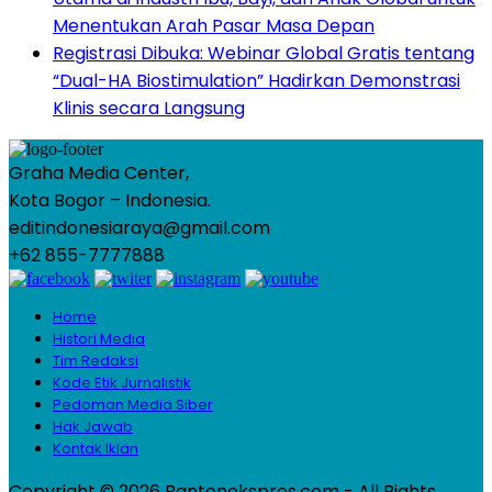
Menentukan Arah Pasar Masa Depan
Registrasi Dibuka: Webinar Global Gratis tentang
“Dual-HA Biostimulation” Hadirkan Demonstrasi
Klinis secara Langsung
Graha Media Center,
Kota Bogor – Indonesia.
editindonesiaraya@gmail.com
+62 855-7777888
Home
Histori Media
Tim Redaksi
Kode Etik Jurnalistik
Pedoman Media Siber
Hak Jawab
Kontak Iklan
Copyright © 2026 Bantenekspres.com - All Rights