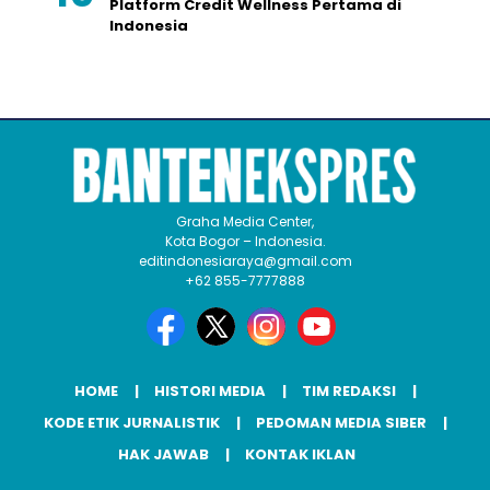
Platform Credit Wellness Pertama di
Indonesia
Graha Media Center,
Kota Bogor – Indonesia.
editindonesiaraya@gmail.com
+62 855-7777888
HOME
HISTORI MEDIA
TIM REDAKSI
KODE ETIK JURNALISTIK
PEDOMAN MEDIA SIBER
HAK JAWAB
KONTAK IKLAN