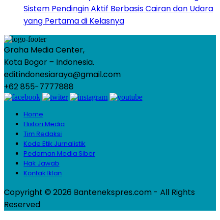
Sistem Pendingin Aktif Berbasis Cairan dan Udara
yang Pertama di Kelasnya
Graha Media Center,
Kota Bogor – Indonesia.
editindonesiaraya@gmail.com
+62 855-7777888
Home
Histori Media
Tim Redaksi
Kode Etik Jurnalistik
Pedoman Media Siber
Hak Jawab
Kontak Iklan
Copyright © 2026 Bantenekspres.com - All Rights
Reserved