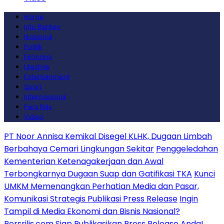
Home
Info Banten
Nasional
Politik
Ekonomi
Lifestyle
Entertainment
Sport
Internasional
Pers Rilis
Video
PT Noor Annisa Kemikal Disegel KLHK, Dugaan Limbah
Berbahaya Cemari Lingkungan Sekitar
Penggeledahan
Kementerian Ketenagakerjaan dan Awal
Terbongkarnya Dugaan Suap dan Gatifikasi TKA
Kunci
UMKM Memenangkan Perhatian Media dan Pasar,
Komunikasi Strategis Publikasi Press Release
Ingin
Tampil di Media Ekonomi dan Bisnis Nasional?
Persrilis.com Siap Publikasikan Press Release Anda!