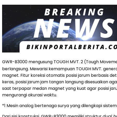
GWR-B3000 mengusung TOUGH MVT. 2 (Tough Movement 
berlangsung. Mewarisi kemampuan TOUGH MVT. genera
magnet. Fitur koreksi otomatis posisi jarum berbasis d
keras, posisi jarum jam tangan langsung disesuaikan ag
saat terpapar medan magnet yang kuat agar posisi jar
mengurangi akurasi waktu.
*1 Mesin analog bertenaga surya yang dilengkapi siste
Dari sisi konstruksi, GWR-B3000 memiliki struktur
dual h