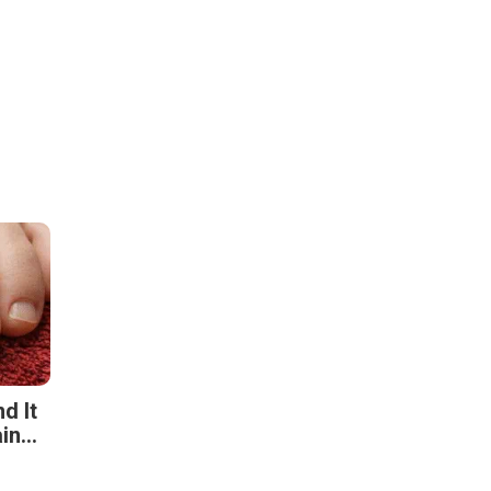
d It
n...