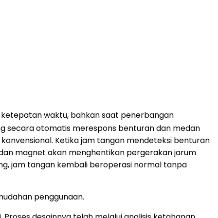
ketepatan waktu, bahkan saat penerbangan
 yang secara otomatis merespons benturan dan medan
s konvensional. Ketika jam tangan mendeteksi benturan
si medan magnet akan menghentikan pergerakan jarum
ng, jam tangan kembali beroperasi normal tanpa
 kemudahan penggunaan.
 Proses desainnya telah melalui analisis ketahanan