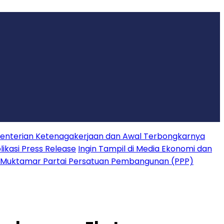
nterian Ketenagakerjaan dan Awal Terbongkarnya
ikasi Press Release
Ingin Tampil di Media Ekonomi dan
 Muktamar Partai Persatuan Pembangunan (PPP)