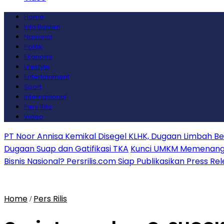
Home
Info Banten
Nasional
Politik
Ekonomi
Lifestyle
Entertainment
Sport
Internasional
Pers Rilis
Video
PT Noor Annisa Kemikal Disegel KLHK, Dugaan Limbah B
Dugaan Suap dan Gatifikasi TKA
Kunci UMKM Memenangkan
Bisnis Nasional? Persrilis.com Siap Publikasikan Press Re
Home
Pers Rilis
/