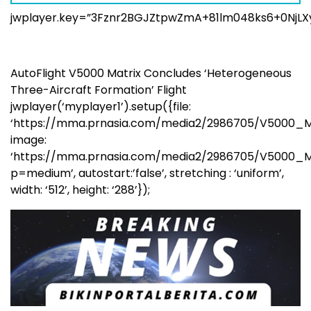
jwplayer.key=”3Fznr2BGJZtpwZmA+81lm048ks6+0NjLX
AutoFlight V5000 Matrix Concludes ‘Heterogeneous
Three-Aircraft Formation’ Flight
jwplayer(‘myplayer1’).setup({file:
‘https://mma.prnasia.com/media2/2986705/V5000_Ma
image:
‘https://mma.prnasia.com/media2/2986705/V5000_M
p=medium’, autostart:’false’, stretching : ‘uniform’,
width: ‘512’, height: ‘288’});