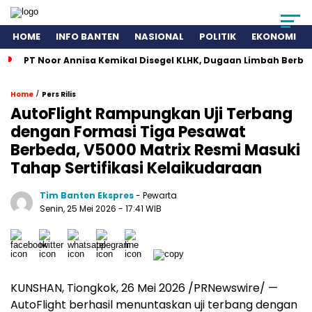
HOME
INFO BANTEN
NASIONAL
POLITIK
EKONOMI
PT Noor Annisa Kemikal Disegel KLHK, Dugaan Limbah Berb
/
Home
Pers Rilis
AutoFlight Rampungkan Uji Terbang
dengan Formasi Tiga Pesawat
Berbeda, V5000 Matrix Resmi Masuki
Tahap Sertifikasi Kelaikudaraan
Tim Banten Ekspres
- Pewarta
Senin, 25 Mei 2026
- 17:41 WIB
KUNSHAN, Tiongkok, 26 Mei 2026 /PRNewswire/ —
AutoFlight berhasil menuntaskan uji terbang dengan