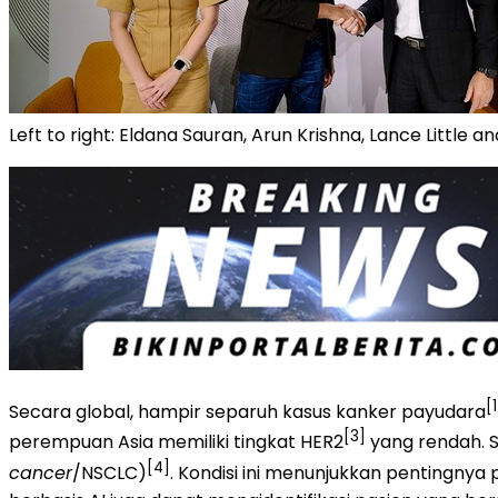
Left to right: Eldana Sauran, Arun Krishna, Lance Little
[1
Secara global, hampir separuh kasus kanker payudara
[3]
perempuan Asia memiliki tingkat HER2
yang rendah. 
[4]
cancer
/NSCLC)
. Kondisi ini menunjukkan pentingnya