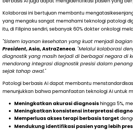
berbasis AI juga dapat mengidentifikasi pasien yang b
Kolaborasi ini bertujuan membantu mengatasikesenjanga
yang mengaku sangat memahami teknologi patologi digita
itu, di Filipina sendiri, sebanyak 60% dokter onkologi
"Sistem layanan kesehatan yang kuat menjadi bagian
President
, Asia, AstraZeneca
.
"Melalui kolaborasi de
diagnostik yang masih terjadi di berbagai negara d
mendorong integrasi diagnostik presisi dalam penan
sejak tahap awal."
Patologi berbasis AI dapat membantu menstandardisasi p
menunjukkan bahwa pemanfaatan teknologi AI untuk 
Meningkatkan akurasi diagnosis
hingga 5%, me
Meningkatkan konsistensi interpretasi diagno
Memperluas akses terapi berbasis target
denga
Mendukung identifikasi pasien yang lebih pres