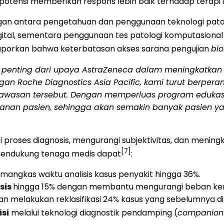
erpotensi memberikan respons lebih baik terhadap terapi
n antara pengetahuan dan penggunaan teknologi patologi 
l, sementara penggunaan tes patologi komputasional di f
 melaporkan bahwa keterbatasan akses sarana pengujian
bi
 penting dari upaya AstraZeneca dalam meningkatkan l
ngan Roche Diagnostics Asia Pacific, kami turut berpe
i kawasan tersebut. Dengan memperluas program edukas
ganan pasien, sehingga akan semakin banyak pasien y
roses diagnosis, mengurangi subjektivitas, dan meningka
[7]
mendukung tenaga medis dapat
:
mangkas waktu analisis kasus penyakit hingga 36%.
sis
hingga 15% dengan membantu mengurangi beban kerja
n melakukan reklasifikasi 24% kasus yang sebelumnya d
isi
melalui teknologi diagnostik pendamping (
companion 