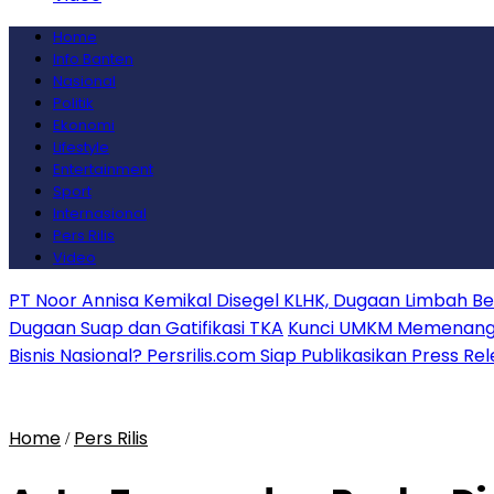
Home
Info Banten
Nasional
Politik
Ekonomi
Lifestyle
Entertainment
Sport
Internasional
Pers Rilis
Video
PT Noor Annisa Kemikal Disegel KLHK, Dugaan Limbah B
Dugaan Suap dan Gatifikasi TKA
Kunci UMKM Memenangkan
Bisnis Nasional? Persrilis.com Siap Publikasikan Press Re
Home
Pers Rilis
/