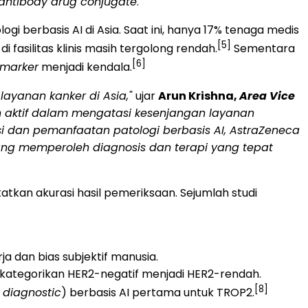
antibody drug conjugate
.
berbasis AI di Asia. Saat ini, hanya 17% tenaga medis
[5]
asilitas klinis masih tergolong rendah.
Sementara
[6]
omarker
menjadi kendala.
ayanan kanker di Asia,"
ujar
Arun Krishna,
Area Vice
ran aktif dalam mengatasi kesenjangan layanan
i dan pemanfaatan patologi berbasis AI, AstraZeneca
ang memperoleh diagnosis dan terapi yang tepat
tkan akurasi hasil pemeriksaan. Sejumlah studi
 dan bias subjektif manusia.
ikategorikan HER2-negatif menjadi HER2-rendah.
[8]
diagnostic
) berbasis AI pertama untuk TROP2.