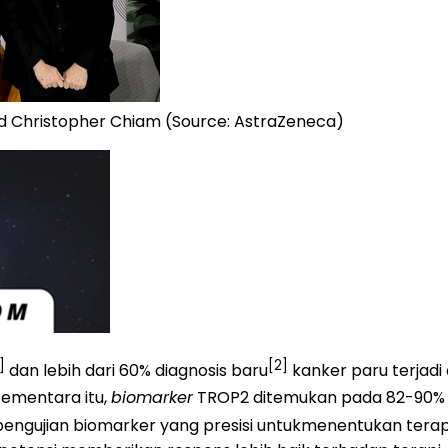
 and Christopher Chiam (Source: AstraZeneca)
]
[2]
dan lebih dari 60% diagnosis baru
kanker paru terjadi
Sementara itu,
biomarker
TROP2 ditemukan pada 82-90% ka
 pengujian biomarker yang presisi untukmenentukan terapi