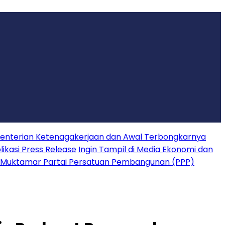
nterian Ketenagakerjaan dan Awal Terbongkarnya
ikasi Press Release
Ingin Tampil di Media Ekonomi dan
 Muktamar Partai Persatuan Pembangunan (PPP)