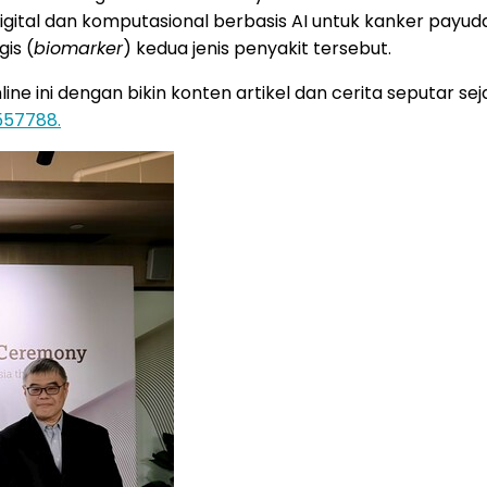
digital dan komputasional berbasis AI untuk kanker payu
is (
biomarker
) kedua jenis penyakit tersebut.
 ini dengan bikin konten artikel dan cerita seputar sejar
557788.