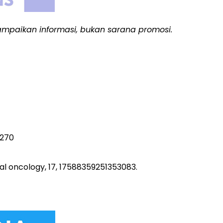
yampaikan informasi, bukan sarana promosi.
0270
cal oncology, 17, 17588359251353083.